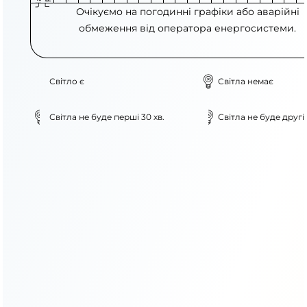
Очікуємо на погодинні графіки або аварійні
обмеження від оператора енергосистеми.
Світло є
Світла немає
Світла не буде перші 30 хв.
Світла не буде другі 