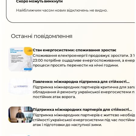
Скоро можуть вимкнути
Найближчим часом нових відключень не видно.
Останні повідомлення
Стан енергосистеми: споживання зростає
Споживання електроенергії продовжує зростати. З 1
23:00 потрібне ощадливе енергоспоживання, а енер
процеси просять перенести на нічні години.
Павленко: міжнародна підтримка для стійкості
Підтримка міжнародних партнерів критична для запа
енергосистеми
обладнання й ремонту української енергосистеми пі
постійних атак ворога.
Підтримка міжнародних партнерів для стійкості
Підтримка міжнародних партнерів є життєво необхі
енергосистеми
стійкості української енергосистеми під час постійн
атак і підготовки до наступної зими.