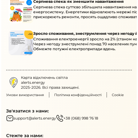
Серпнева спека: як зменшити навантаження
Серпнева спека суттєво збільшила навантаження на
енергосистему. Енергетики відновлюють мережі післ
прискорюють ремонти, просять ощадливо споживат
Зросло споживання, знеструмлення через негоду й
Споживання електроенергії зросло на 2% (станом на 
Через негоду знеструмлені понад 70 населених пунк
Обмежте потужні електроприлади вдень.
Карта відключень світла
alerts.energy
2025-2026. Всі права захищені.
Умови використання
Політика конфіденційності
Cookie
Зв'язатися з нами:
support@alerts.energy
+38 (068) 998 76 18
Стежте за нами: