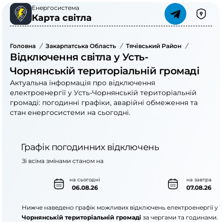
Енергосистема
Карта світла
Головна
/
Закарпатська Область
/
Тячівський Район
/
Усть-Чор
Відключення світла у Усть-
Чорнянській територіальній громаді
Актуальна інформація про відключення
електроенергії у Усть-Чорнянській територіальній
громаді: погодинні графіки, аварійні обмеження та
стан енергосистеми на сьогодні.
Графік погодинних відключень
Зі всіма змінами станом на
на сьогодні
на завтра
06.08.26
07.08.26
Нижче наведено графік можливих відключень електроенергії у
Чорнянській територіальній громаді
за чергами та годинами.