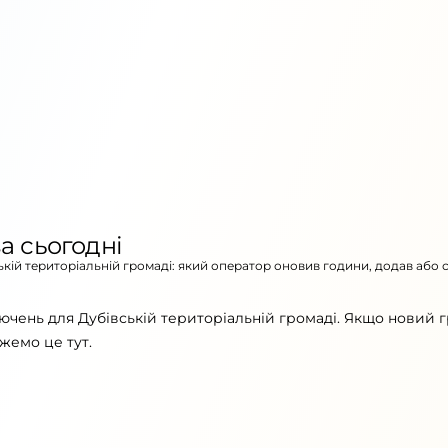
а сьогодні
ській територіальній громаді: який оператор оновив години, додав або 
ючень для Дубівській територіальній громаді. Якщо новий г
жемо це тут.