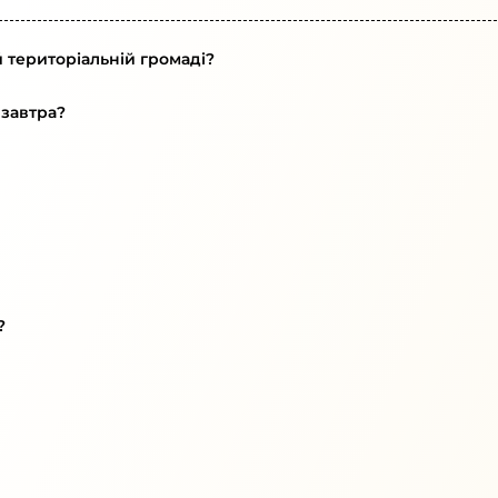
й територіальній громаді?
 завтра?
?