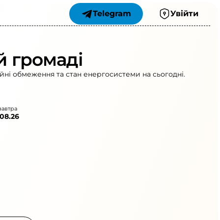
Telegram
Увійти
й громаді
ійні обмеження та стан енергосистеми на сьогодні.
завтра
.08.26