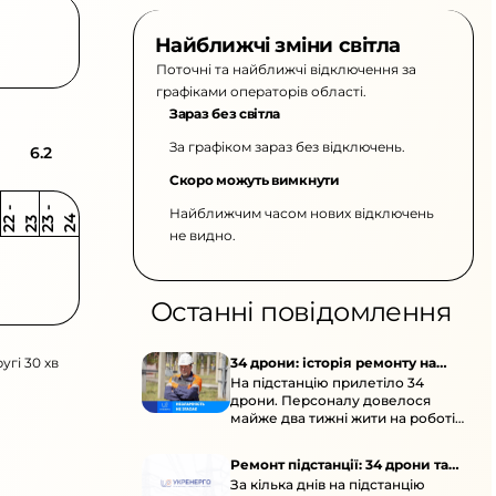
Найближчі зміни світла
Поточні та найближчі відключення за
графіками операторів області.
Зараз без світла
За графіком зараз без відключень.
6.2
Скоро можуть вимкнути
Найближчим часом нових відключень
2
-
2
2
-
2
3
4
2
2
3
не видно.
Останні повідомлення
угі 30 хв
34 дрони: історія ремонту на
На підстанцію прилетіло 34
підстанції
дрони. Персоналу довелося
майже два тижні жити на роботі
та відновлювати обладнання під
час окупації й негоди.
Ремонт підстанції: 34 дрони та
За кілька днів на підстанцію
окупація