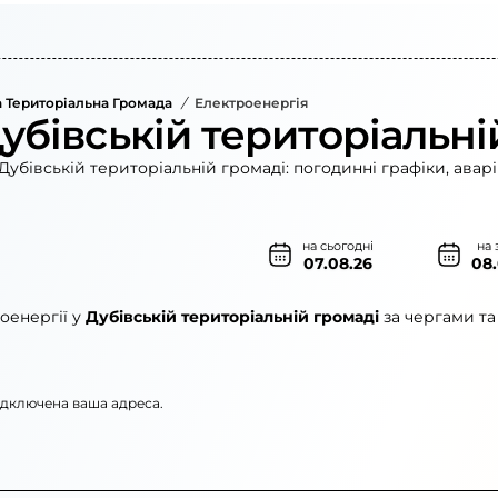
а Територіальна Громада
/
Електроенергія
убівській територіальні
Дубівській територіальній громаді: погодинні графіки, авар
на сьогодні
на 
07.08.26
08
оенергії у
Дубівській територіальній громаді
за чергами та
підключена ваша адреса.
ленерго»