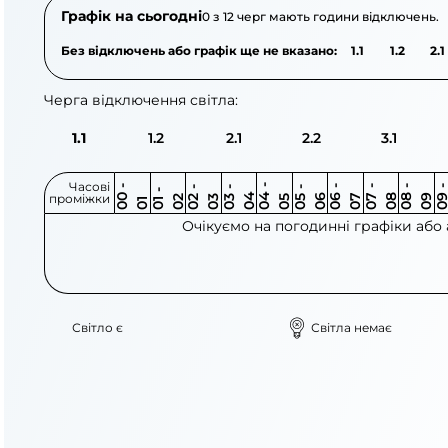
Графік на сьогодні
0 з 12 черг мають години відключень.
Без відключень або графік ще не вказано:
1.1
1.2
2.1
Черга відключення світла:
1.1
1.2
2.1
2.2
3.1
Часові
0
-
0
0
0
-
0
0
-
0
0
-
0
0
-
0
0
-
0
0
-
0
0
-
0
0
1
-
0
проміжки
3
4
5
6
6
7
7
8
8
9
2
2
3
4
5
1
Очікуємо на погодинні графіки або
Світло є
Світла немає