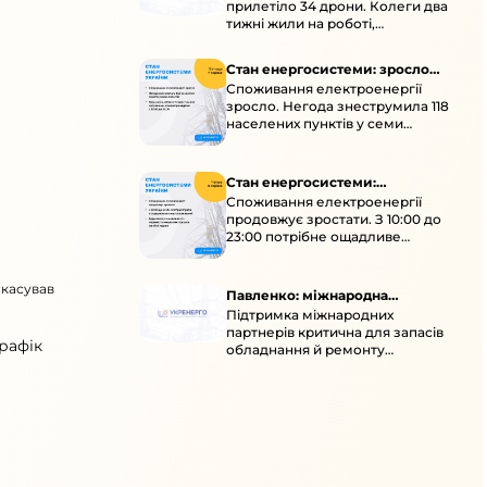
прилетіло 34 дрони. Колеги два
тижні жили на роботі,
працювали під проливними
дощами й у холод.
Стан енергосистеми: зросло
Споживання електроенергії
споживання через негоду
зросло. Негода знеструмила 118
населених пунктів у семи
областях. Обмежте
користування потужними
електроприладами 10:00–23:00.
Стан енергосистеми:
Споживання електроенергії
споживання зростає
продовжує зростати. З 10:00 до
23:00 потрібне ощадливе
енергоспоживання, а
енергоємні процеси просять
скасував
перенести на нічні години.
Павленко: міжнародна
Підтримка міжнародних
підтримка для стійкості
партнерів критична для запасів
енергосистеми
рафік
обладнання й ремонту
української енергосистеми під
час постійних атак ворога.