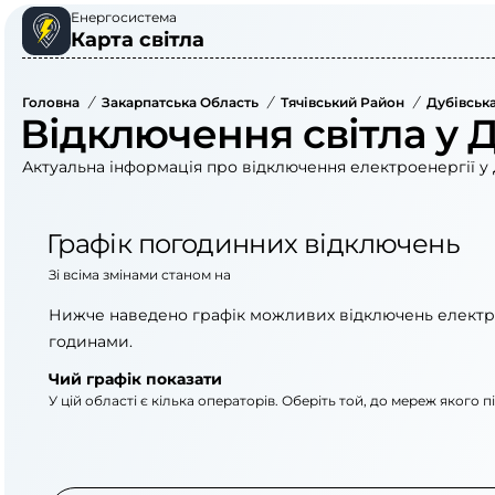
Енергосистема
Карта світла
Головна
/
Закарпатська Область
/
Тячівський Район
/
Дубівськ
Відключення світла у Д
Актуальна інформація про відключення електроенергії у 
Графік погодинних відключень
Зі всіма змінами станом на
Нижче наведено графік можливих відключень електр
годинами.
Чий графік показати
У цій області є кілька операторів. Оберіть той, до мереж якого 
АТ «Укрзалізниця»
ПрАТ «Закарпаттяоб