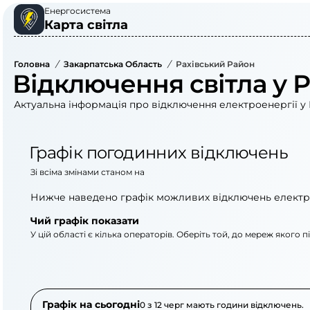
Енергосистема
Карта світла
Головна
/
Закарпатська Область
/
Рахівський Район
Відключення світла у 
Актуальна інформація про відключення електроенергії у 
Графік погодинних відключень
Зі всіма змінами станом на
Нижче наведено графік можливих відключень електр
Чий графік показати
У цій області є кілька операторів. Оберіть той, до мереж якого 
АТ «Укрзалізниця»
ПрАТ «Закарпаттяоб
Графік на сьогодні
0 з 12 черг мають години відключень.