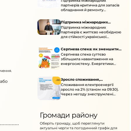
Підтримка міжнародних
підтримка для стійкості
партнерів критична для запасів
енергосистеми
обладнання й ремонту
української енергосистеми під
час постійних атак ворога.
Підтримка міжнародних
Підтримка міжнародних
партнерів для стійкості
партнерів є життєво необхідною
енергосистеми
для стійкості української
енергосистеми під час постійних
ворожих атак і підготовки до
Серпнева спека: як зменшити
наступної зими.
Серпнева спека суттєво
навантаження
збільшила навантаження на
енергосистему. Енергетики
відновлюють мережі після атак і
ючення.
прискорюють ремонти, просять
ощадливо споживати.
Зросло споживання,
 або
Споживання електроенергії
знеструмлення через негоду й
зросло на 2% (станом на 09:30).
атаки
Через негоду знеструмлені
понад 70 населених пунктів.
Обмежте потужні
електроприлади вдень.
Громади району
Оберіть громаду, щоб переглянути
актуальні черги та погодинний графік для