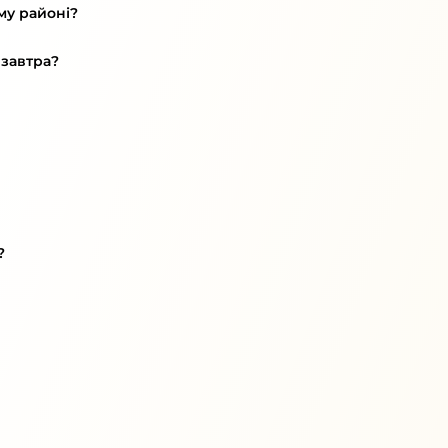
му районі?
 завтра?
?