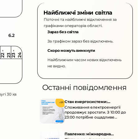
Найближчі зміни світла
Поточні та найближчі відключення за
графіками операторів області.
Зараз без світла
6.2
За графіком зараз без відключень.
Скоро можуть вимкнути
2
-
2
2
-
2
3
4
2
2
3
Найближчим часом нових відключень
не видно.
Останні повідомлення
угі 30 хв
Стан енергосистеми:
Споживання електроенергії
споживання зростає
продовжує зростати. З 10:00 до
23:00 потрібне ощадливе
енергоспоживання, а
енергоємні процеси просять
перенести на нічні години.
Павленко: міжнародна