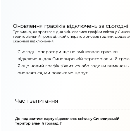
Оновлення графіків відключень за сьогодні
Тут видно, як протягом дня змінювалися графіки світла у Синев
територіальній громаді: який оператор оновив години, додав а
скасував відключення.
Сьогодні оператори ще не змінювали графіки
відключень для Синевирській територіальній грома
Якщо новий графік з’явиться або години вимкнень
оновляться, ми покажемо це тут.
Часті запитання
Де подивитися карту відключень світла у Синевирській
територіальній громаді?