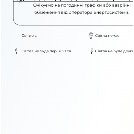
Очікуємо на погодинні графіки або аварійні
обмеження від оператора енергосистеми.
Світло є
Світла немає
Світла не буде перші 30 хв.
Світла не буде другі 