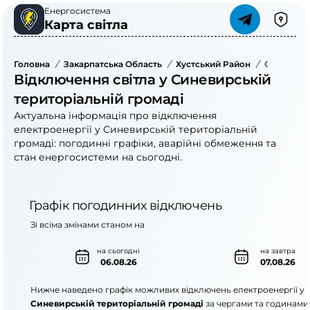
Енергосистема
Карта світла
Головна
/
Закарпатська Область
/
Хустський Район
/
Синевирсь
Відключення світла у Синевирській
територіальній громаді
Актуальна інформація про відключення
електроенергії у Синевирській територіальній
громаді: погодинні графіки, аварійні обмеження та
стан енергосистеми на сьогодні.
Графік погодинних відключень
Зі всіма змінами станом на
на сьогодні
на завтра
06.08.26
07.08.26
Нижче наведено графік можливих відключень електроенергії у
Синевирській територіальній громаді
за чергами та годинами