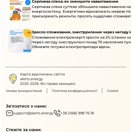
Серпнева спека: як зменшити навантаження
Серпнева спека суттєво збільшила навантаження на
енергосистему. Енергетики відновлюють мережі післ
прискорюють ремонти, просять ощадливо споживат
Зросло споживання, знеструмлення через негоду й
Споживання електроенергії зросло на 2% (станом на 
Через негоду знеструмлені понад 70 населених пунк
Обмежте потужні електроприлади вдень.
Карта відключень світла
alerts.energy
2025-2026. Всі права захищені.
Умови використання
Політика конфіденційності
Cookie
Зв'язатися з нами:
support@alerts.energy
+38 (068) 998 76 18
Стежте за нами: