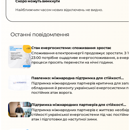
Скоро можуть вимкнути
Найближчим часом нових відключень не видно.
Останні повідомлення
Стан енергосистеми: споживання зростає
Споживання електроенергії продовжує зростати. З 1
23:00 потрібне ощадливе енергоспоживання, а енер
процеси просять перенести на нічні години.
Павленко: міжнародна підтримка для стійкості
Підтримка міжнародних партнерів критична для запа
енергосистеми
обладнання й ремонту української енергосистеми пі
постійних атак ворога.
Підтримка міжнародних партнерів для стійкості
Підтримка міжнародних партнерів є життєво необхі
енергосистеми
стійкості української енергосистеми під час постійн
атак і підготовки до наступної зими.