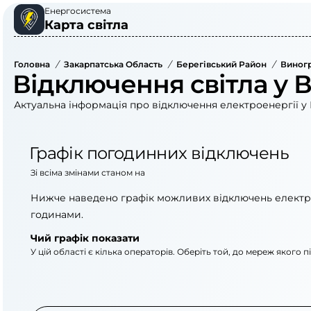
Енергосистема
Карта світла
Головна
/
Закарпатська Область
/
Берегівський Район
/
Виногр
Відключення світла у 
Актуальна інформація про відключення електроенергії у 
Графік погодинних відключень
Зі всіма змінами станом на
Нижче наведено графік можливих відключень електр
годинами.
Чий графік показати
У цій області є кілька операторів. Оберіть той, до мереж якого 
АТ «Укрзалізниця»
ПрАТ «Закарпаттяоб