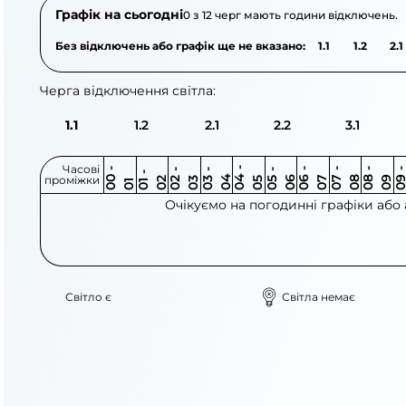
Графік на сьогодні
0 з 12 черг мають години відключень.
Без відключень або графік ще не вказано:
1.1
1.2
2.1
Черга відключення світла:
1.1
1.2
2.1
2.2
3.1
Часові
0
-
0
0
0
-
0
0
-
0
0
-
0
0
-
0
0
-
0
0
-
0
0
-
0
0
1
-
0
проміжки
3
4
5
6
6
7
7
8
8
9
2
2
3
4
5
1
Очікуємо на погодинні графіки або
Світло є
Світла немає