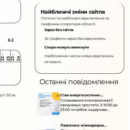
Найближчі зміни світла
Поточні та найближчі відключення за
графіками операторів області.
Зараз без світла
За графіком зараз без відключень.
6.2
Скоро можуть вимкнути
Найближчим часом нових відключень
2
-
2
2
-
2
3
4
2
2
3
не видно.
Останні повідомлення
угі 30 хв
Стан енергосистеми:
Споживання електроенергії
споживання зростає
продовжує зростати. З 10:00 до
23:00 потрібне ощадливе
енергоспоживання, а
енергоємні процеси просять
перенести на нічні години.
Павленко: міжнародна