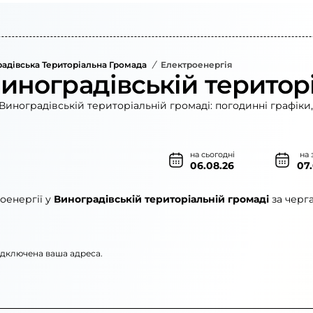
адівська Територіальна Громада
/
Електроенергія
Виноградівській територ
Виноградівській територіальній громаді: погодинні графіки,
на сьогодні
на 
06.08.26
07
оенергії у
Виноградівській територіальній громаді
за черг
підключена ваша адреса.
ленерго»