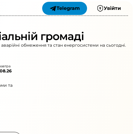
Telegram
Увійти
іальній громаді
 аварійні обмеження та стан енергосистеми на сьогодні.
завтра
.08.26
ами та