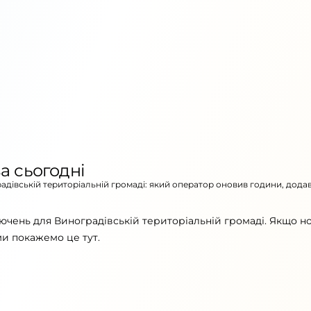
а сьогодні
радівській територіальній громаді: який оператор оновив години, дода
ючень для Виноградівській територіальній громаді. Якщо н
ми покажемо це тут.