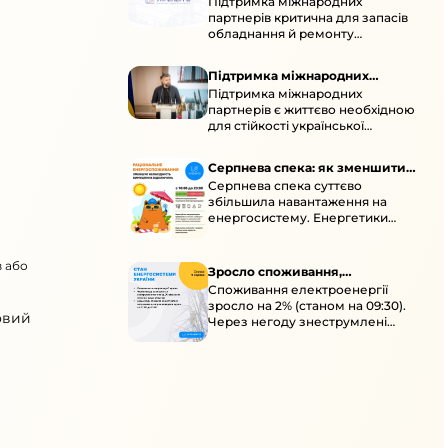
Підтримка міжнародних
підтримка для стійкості
партнерів критична для запасів
енергосистеми
обладнання й ремонту
української енергосистеми під
час постійних атак ворога.
Підтримка міжнародних
Підтримка міжнародних
партнерів для стійкості
партнерів є життєво необхідною
енергосистеми
для стійкості української
енергосистеми під час постійних
ворожих атак і підготовки до
Серпнева спека: як зменшити
наступної зими.
Серпнева спека суттєво
навантаження
збільшила навантаження на
енергосистему. Енергетики
відновлюють мережі після атак і
прискорюють ремонти, просять
в або
ощадливо споживати.
Зросло споживання,
Споживання електроенергії
знеструмлення через негоду й
зросло на 2% (станом на 09:30).
атаки
овий
Через негоду знеструмлені
понад 70 населених пунктів.
Обмежте потужні
електроприлади вдень.