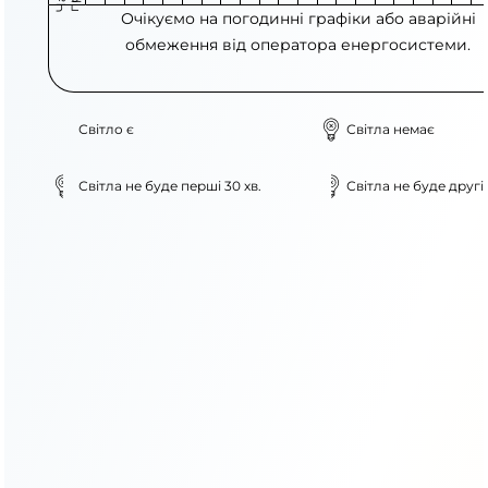
Очікуємо на погодинні графіки або аварійні
обмеження від оператора енергосистеми.
Світло є
Світла немає
Світла не буде перші 30 хв.
Світла не буде другі 