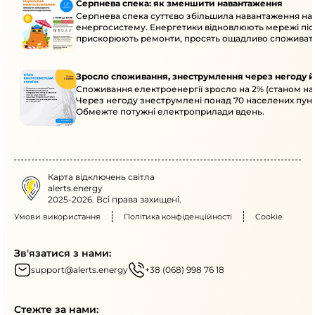
Серпнева спека: як зменшити навантаження
Серпнева спека суттєво збільшила навантаження на
енергосистему. Енергетики відновлюють мережі післ
прискорюють ремонти, просять ощадливо споживат
Зросло споживання, знеструмлення через негоду й
Споживання електроенергії зросло на 2% (станом на 
Через негоду знеструмлені понад 70 населених пунк
Обмежте потужні електроприлади вдень.
Карта відключень світла
alerts.energy
2025-2026. Всі права захищені.
Умови використання
Політика конфіденційності
Cookie
Зв'язатися з нами:
support@alerts.energy
+38 (068) 998 76 18
Стежте за нами: