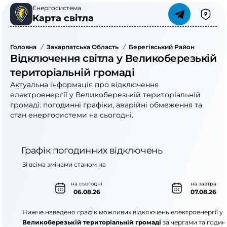
Енергосистема
Карта світла
Головна
/
Закарпатська Область
/
Берегівський Район
/
Велико
Відключення світла у Великоберезькій
територіальній громаді
Актуальна інформація про відключення
електроенергії у Великоберезькій територіальній
громаді: погодинні графіки, аварійні обмеження та
стан енергосистеми на сьогодні.
Графік погодинних відключень
Зі всіма змінами станом на
на сьогодні
на завтра
06.08.26
07.08.26
Нижче наведено графік можливих відключень електроенергії у
Великоберезькій територіальній громаді
за чергами та годин