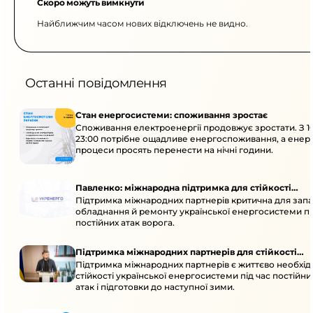
Скоро можуть вимкнути
Найближчим часом нових відключень не видно.
Останні повідомлення
Стан енергосистеми: споживання зростає
Споживання електроенергії продовжує зростати. З 1
23:00 потрібне ощадливе енергоспоживання, а енер
процеси просять перенести на нічні години.
Павленко: міжнародна підтримка для стійкості
Підтримка міжнародних партнерів критична для запа
енергосистеми
обладнання й ремонту української енергосистеми пі
постійних атак ворога.
Підтримка міжнародних партнерів для стійкості
Підтримка міжнародних партнерів є життєво необхі
енергосистеми
стійкості української енергосистеми під час постійн
атак і підготовки до наступної зими.