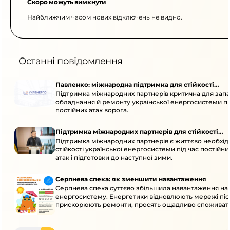
Скоро можуть вимкнути
Найближчим часом нових відключень не видно.
Останні повідомлення
Павленко: міжнародна підтримка для стійкості
Підтримка міжнародних партнерів критична для запа
енергосистеми
обладнання й ремонту української енергосистеми пі
постійних атак ворога.
Підтримка міжнародних партнерів для стійкості
Підтримка міжнародних партнерів є життєво необхі
енергосистеми
стійкості української енергосистеми під час постійн
атак і підготовки до наступної зими.
Серпнева спека: як зменшити навантаження
Серпнева спека суттєво збільшила навантаження на
енергосистему. Енергетики відновлюють мережі післ
прискорюють ремонти, просять ощадливо споживат