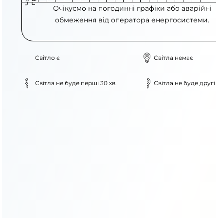
Очікуємо на погодинні графіки або аварійні
обмеження від оператора енергосистеми.
Світло є
Світла немає
Світла не буде перші 30 хв.
Світла не буде другі 