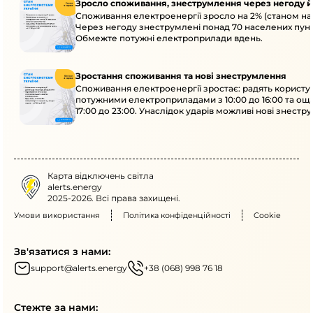
Зросло споживання, знеструмлення через негоду й
Споживання електроенергії зросло на 2% (станом на 
Через негоду знеструмлені понад 70 населених пунк
Обмежте потужні електроприлади вдень.
Зростання споживання та нові знеструмлення
Споживання електроенергії зростає: радять користу
потужними електроприладами з 10:00 до 16:00 та ощ
17:00 до 23:00. Унаслідок ударів можливі нові знестр
кількох областях.
Карта відключень світла
alerts.energy
2025-2026. Всі права захищені.
Умови використання
Політика конфіденційності
Cookie
Зв'язатися з нами:
support@alerts.energy
+38 (068) 998 76 18
Стежте за нами: