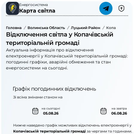
Енергосистема
Карта світла
Головна
/
Волинська Область
/
Луцький Район
/
Копачівська Т
Відключення світла у Копачівській
територіальній громаді
Актуальна інформація про відключення
електроенергії у Копачівській територіальній громаді:
погодинні графіки, аварійні обмеження та стан
енергосистеми на сьогодні.
Графік погодинних відключень
Зі всіма змінами станом на
на сьогодні
на завтра
05.08.26
06.08.26
Нижче наведено графік можливих відключень електроенергії у
Копачівській територіальній громаді
за чергами та годинами.