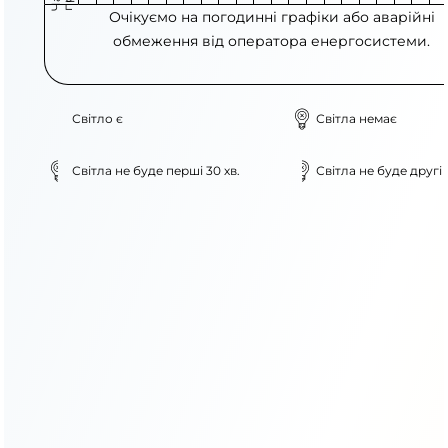
Очікуємо на погодинні графіки або аварійні
обмеження від оператора енергосистеми.
Світло є
Світла немає
Світла не буде перші 30 хв.
Світла не буде другі 