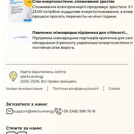
Стан енергосистеми: споживання зростає
Споживання електроенергії продовжує зростати. З 1
23:00 потрібне ощадливе енергоспоживання, а енер
процеси просять перенести на нічні години.
Павленко: міжнародна підтримка для стійкості
Підтримка міжнародних партнерів критична для запа
енергосистеми
обладнання й ремонту української енергосистеми пі
постійних атак ворога.
Карта відключень світла
alerts.energy
2025-2026. Всі права захищені.
Умови використання
Політика конфіденційності
Cookie
Зв'язатися з нами:
support@alerts.energy
+38 (068) 998 76 18
Стежте за нами: