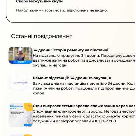
Скоро можуть вимкнути
Найближчим часом нових відключень не видно.
Останні повідомлення
34 дрони: історія ремонту на підстанції
На підстанцію прилетіло 34 дрони. Персоналу дове
два тижні жити на роботі та відновлювати обладнання
окупації й негоди.
Ремонт підстанції: 34 дрони та окупація
За кілька днів на підстанцію прилетіло 34 дрони. Кол
тижні жили на роботі, працювали під проливними до
холод.
Стан енергосистеми: зросло споживання через нег
Споживання електроенергії зросло. Негода знеструм
населених пунктів у семи областях. Обмежте корист
потужними електроприладами 10:00–23:00.