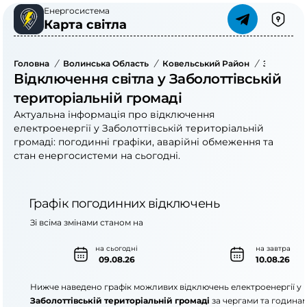
Енергосистема
Карта світла
Головна
/
Волинська Область
/
Ковельський Район
/
Заболотті
Відключення світла у Заболоттівській
територіальній громаді
Актуальна інформація про відключення
електроенергії у Заболоттівській територіальній
громаді: погодинні графіки, аварійні обмеження та
стан енергосистеми на сьогодні.
Графік погодинних відключень
Зі всіма змінами станом на
на сьогодні
на завтра
09.08.26
10.08.26
Нижче наведено графік можливих відключень електроенергії у
Заболоттівській територіальній громаді
за чергами та годинам