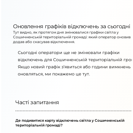
Оновлення графіків відключень за сьогодні
Тут видно, як протягом дня змінювалися графіки світла у
Сошичненській територіальній громаді: який оператор оновив 
додав або скасував відключення.
Сьогодні оператори ще не змінювали графіки
відключень для Сошичненській територіальній гром
Якщо новий графік з’явиться або години вимкнень
оновляться, ми покажемо це тут.
Часті запитання
Де подивитися карту відключень світла у Сошичненській
територіальній громаді?