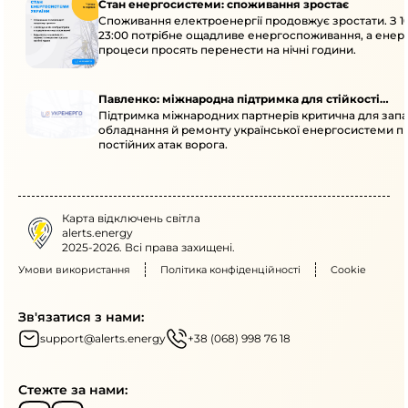
Стан енергосистеми: споживання зростає
Споживання електроенергії продовжує зростати. З 1
23:00 потрібне ощадливе енергоспоживання, а енер
процеси просять перенести на нічні години.
Павленко: міжнародна підтримка для стійкості
Підтримка міжнародних партнерів критична для запа
енергосистеми
обладнання й ремонту української енергосистеми пі
постійних атак ворога.
Карта відключень світла
alerts.energy
2025-2026. Всі права захищені.
Умови використання
Політика конфіденційності
Cookie
Зв'язатися з нами:
support@alerts.energy
+38 (068) 998 76 18
Стежте за нами: