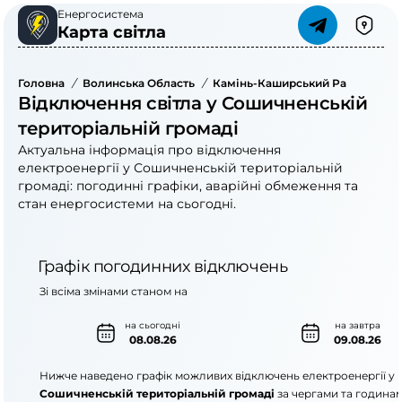
Енергосистема
Карта світла
Головна
/
Волинська Область
/
Камінь-Каширський Район
/
Со
Відключення світла у Сошичненській
територіальній громаді
Актуальна інформація про відключення
електроенергії у Сошичненській територіальній
громаді: погодинні графіки, аварійні обмеження та
стан енергосистеми на сьогодні.
Графік погодинних відключень
Зі всіма змінами станом на
на сьогодні
на завтра
08.08.26
09.08.26
Нижче наведено графік можливих відключень електроенергії у
Сошичненській територіальній громаді
за чергами та годинам