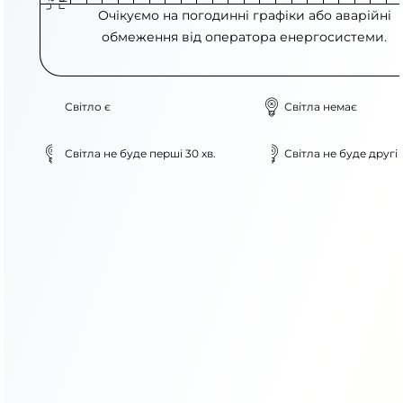
Очікуємо на погодинні графіки або аварійні
обмеження від оператора енергосистеми.
Світло є
Світла немає
Світла не буде перші 30 хв.
Світла не буде другі 