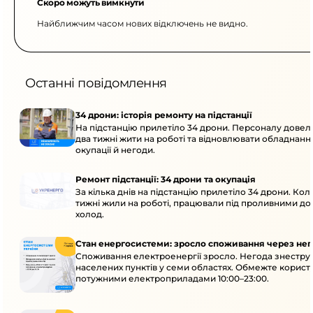
Скоро можуть вимкнути
Найближчим часом нових відключень не видно.
Останні повідомлення
34 дрони: історія ремонту на підстанції
На підстанцію прилетіло 34 дрони. Персоналу дове
два тижні жити на роботі та відновлювати обладнання
окупації й негоди.
Ремонт підстанції: 34 дрони та окупація
За кілька днів на підстанцію прилетіло 34 дрони. Кол
тижні жили на роботі, працювали під проливними до
холод.
Стан енергосистеми: зросло споживання через нег
Споживання електроенергії зросло. Негода знеструм
населених пунктів у семи областях. Обмежте корист
потужними електроприладами 10:00–23:00.