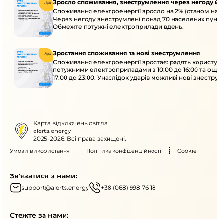
Зросло споживання, знеструмлення через негоду й
Споживання електроенергії зросло на 2% (станом на 
Через негоду знеструмлені понад 70 населених пунк
Обмежте потужні електроприлади вдень.
Зростання споживання та нові знеструмлення
Споживання електроенергії зростає: радять користу
потужними електроприладами з 10:00 до 16:00 та ощ
17:00 до 23:00. Унаслідок ударів можливі нові знестр
кількох областях.
Карта відключень світла
alerts.energy
2025-2026. Всі права захищені.
Умови використання
Політика конфіденційності
Cookie
Зв'язатися з нами:
support@alerts.energy
+38 (068) 998 76 18
Стежте за нами: