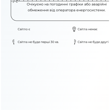
Очікуємо на погодинні графіки або аварійні
обмеження від оператора енергосистеми.
Світло є
Світла немає
Світла не буде перші 30 хв.
Світла не буде другі 