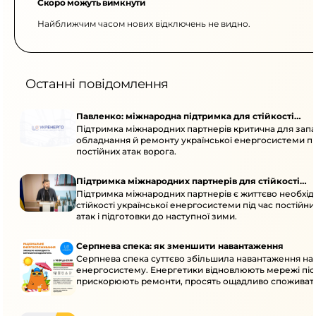
Скоро можуть вимкнути
Найближчим часом нових відключень не видно.
Останні повідомлення
Павленко: міжнародна підтримка для стійкості
Підтримка міжнародних партнерів критична для запа
енергосистеми
обладнання й ремонту української енергосистеми пі
постійних атак ворога.
Підтримка міжнародних партнерів для стійкості
Підтримка міжнародних партнерів є життєво необхі
енергосистеми
стійкості української енергосистеми під час постійн
атак і підготовки до наступної зими.
Серпнева спека: як зменшити навантаження
Серпнева спека суттєво збільшила навантаження на
енергосистему. Енергетики відновлюють мережі післ
прискорюють ремонти, просять ощадливо споживат