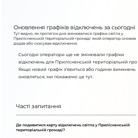
Оновлення графіків відключень за сьогодні
Тут видно, як протягом дня змінювалися графіки світла у
Прилісненській територіальній громаді: який оператор оновив 
додав або скасував відключення.
Сьогодні оператори ще не змінювали графіки
відключень для Прилісненській територіальній гро
Якщо новий графік з’явиться або години вимкнень
оновляться, ми покажемо це тут.
Часті запитання
Де подивитися карту відключень світла у Прилісненській
територіальній громаді?