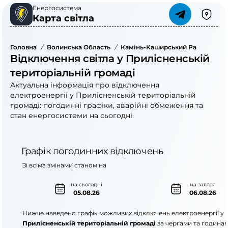
Енергосистема
Карта світла
Головна
/
Волинська Область
/
Камінь-Каширський Район
/
Пр
Відключення світла у Прилісненській
територіальній громаді
Актуальна інформація про відключення
електроенергії у Прилісненській територіальній
громаді: погодинні графіки, аварійні обмеження та
стан енергосистеми на сьогодні.
Графік погодинних відключень
Зі всіма змінами станом на
на сьогодні
на завтра
05.08.26
06.08.26
Нижче наведено графік можливих відключень електроенергії у
Прилісненській територіальній громаді
за чергами та годинам