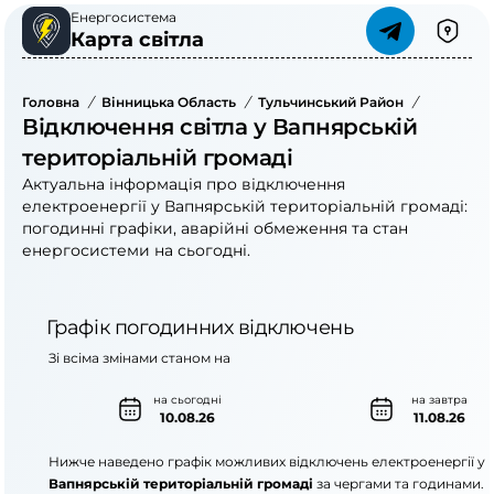
Енергосистема
Карта світла
Головна
/
Вінницька Область
/
Тульчинський Район
/
Вапнярсь
Відключення світла у Вапнярській
територіальній громаді
Актуальна інформація про відключення
електроенергії у Вапнярській територіальній громаді:
погодинні графіки, аварійні обмеження та стан
енергосистеми на сьогодні.
Графік погодинних відключень
Зі всіма змінами станом на
на сьогодні
на завтра
10.08.26
11.08.26
Нижче наведено графік можливих відключень електроенергії у
Вапнярській територіальній громаді
за чергами та годинами.