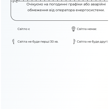
Очікуємо на погодинні графіки або аварійні
обмеження від оператора енергосистеми.
Світло є
Світла немає
Світла не буде перші 30 хв.
Світла не буде другі 