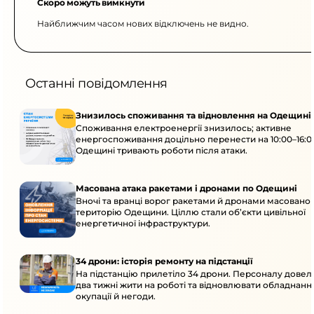
Скоро можуть вимкнути
Найближчим часом нових відключень не видно.
Останні повідомлення
Знизилось споживання та відновлення на Одещині
Споживання електроенергії знизилось; активне
енергоспоживання доцільно перенести на 10:00–16:0
Одещині тривають роботи після атаки.
Масована атака ракетами і дронами по Одещині
Вночі та вранці ворог ракетами й дронами масовано 
територію Одещини. Ціллю стали об’єкти цивільної
енергетичної інфраструктури.
34 дрони: історія ремонту на підстанції
На підстанцію прилетіло 34 дрони. Персоналу дове
два тижні жити на роботі та відновлювати обладнання
окупації й негоди.