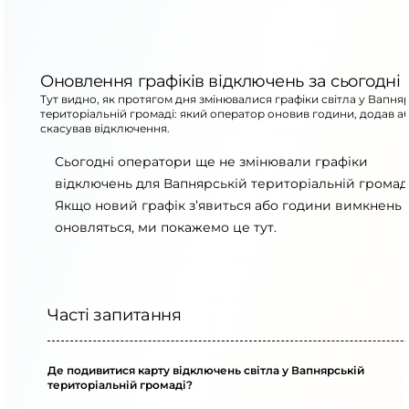
Оновлення графіків відключень за сьогодні
Тут видно, як протягом дня змінювалися графіки світла у Вапня
територіальній громаді: який оператор оновив години, додав а
скасував відключення.
Сьогодні оператори ще не змінювали графіки
відключень для Вапнярській територіальній громаді
Якщо новий графік з’явиться або години вимкнень
оновляться, ми покажемо це тут.
Часті запитання
Де подивитися карту відключень світла у Вапнярській
територіальній громаді?