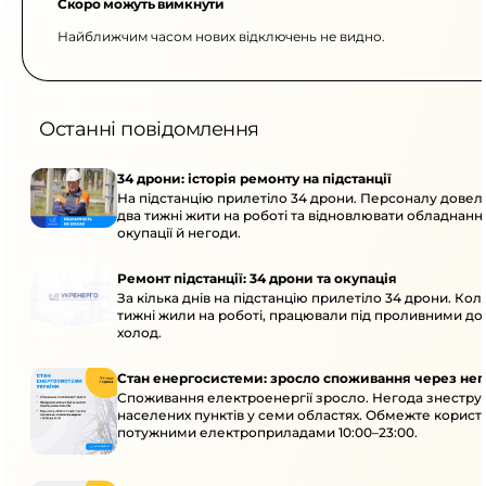
Скоро можуть вимкнути
Найближчим часом нових відключень не видно.
Останні повідомлення
34 дрони: історія ремонту на підстанції
На підстанцію прилетіло 34 дрони. Персоналу дове
два тижні жити на роботі та відновлювати обладнання
окупації й негоди.
Ремонт підстанції: 34 дрони та окупація
За кілька днів на підстанцію прилетіло 34 дрони. Кол
тижні жили на роботі, працювали під проливними до
холод.
Стан енергосистеми: зросло споживання через нег
Споживання електроенергії зросло. Негода знеструм
населених пунктів у семи областях. Обмежте корист
потужними електроприладами 10:00–23:00.