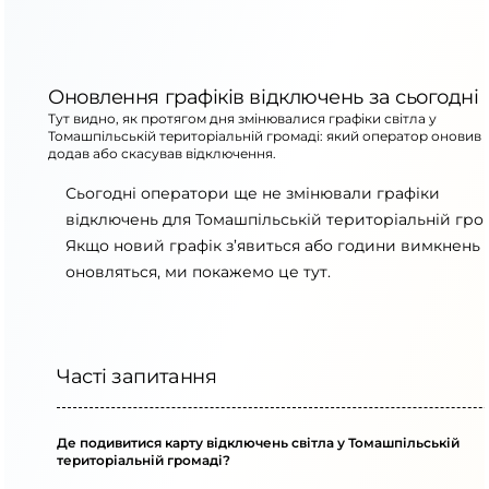
Оновлення графіків відключень за сьогодні
Тут видно, як протягом дня змінювалися графіки світла у
Томашпільській територіальній громаді: який оператор оновив 
додав або скасував відключення.
Сьогодні оператори ще не змінювали графіки
відключень для Томашпільській територіальній гром
Якщо новий графік з’явиться або години вимкнень
оновляться, ми покажемо це тут.
Часті запитання
Де подивитися карту відключень світла у Томашпільській
територіальній громаді?