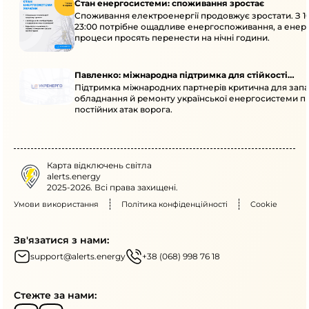
Стан енергосистеми: споживання зростає
Споживання електроенергії продовжує зростати. З 1
23:00 потрібне ощадливе енергоспоживання, а енер
процеси просять перенести на нічні години.
Павленко: міжнародна підтримка для стійкості
Підтримка міжнародних партнерів критична для запа
енергосистеми
обладнання й ремонту української енергосистеми пі
постійних атак ворога.
Карта відключень світла
alerts.energy
2025-2026. Всі права захищені.
Умови використання
Політика конфіденційності
Cookie
Зв'язатися з нами:
support@alerts.energy
+38 (068) 998 76 18
Стежте за нами: