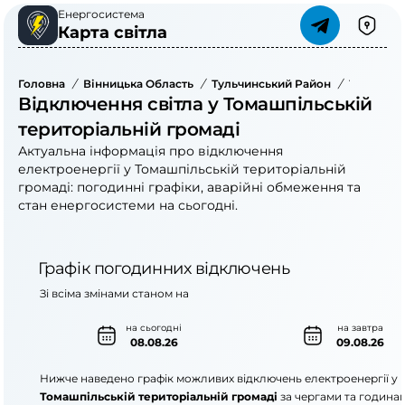
Енергосистема
Карта світла
Головна
/
Вінницька Область
/
Тульчинський Район
/
Томашпіл
Відключення світла у Томашпільській
територіальній громаді
Актуальна інформація про відключення
електроенергії у Томашпільській територіальній
громаді: погодинні графіки, аварійні обмеження та
стан енергосистеми на сьогодні.
Графік погодинних відключень
Зі всіма змінами станом на
на сьогодні
на завтра
08.08.26
09.08.26
Нижче наведено графік можливих відключень електроенергії у
Томашпільській територіальній громаді
за чергами та година