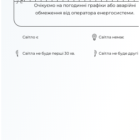
Очікуємо на погодинні графіки або аварійні
обмеження від оператора енергосистеми.
Світло є
Світла немає
Світла не буде перші 30 хв.
Світла не буде другі 