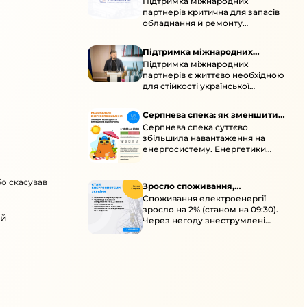
Підтримка міжнародних
підтримка для стійкості
партнерів критична для запасів
енергосистеми
обладнання й ремонту
української енергосистеми під
час постійних атак ворога.
Підтримка міжнародних
Підтримка міжнародних
партнерів для стійкості
партнерів є життєво необхідною
енергосистеми
для стійкості української
енергосистеми під час постійних
ворожих атак і підготовки до
Серпнева спека: як зменшити
наступної зими.
Серпнева спека суттєво
навантаження
збільшила навантаження на
енергосистему. Енергетики
відновлюють мережі після атак і
прискорюють ремонти, просять
бо скасував
ощадливо споживати.
Зросло споживання,
Споживання електроенергії
знеструмлення через негоду й
зросло на 2% (станом на 09:30).
атаки
ий
Через негоду знеструмлені
понад 70 населених пунктів.
Обмежте потужні
електроприлади вдень.