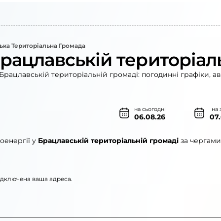
ька Територіальна Громада
Брацлавській територіал
Брацлавській територіальній громаді: погодинні графіки, а
на сьогодні
на 
06.08.26
07
оенергії у
Брацлавській територіальній громаді
за чергами
підключена ваша адреса.
рго»