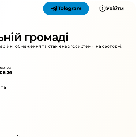
Telegram
Увійти
ьній громаді
варійні обмеження та стан енергосистеми на сьогодні.
завтра
.08.26
 та