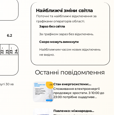
Найближчі зміни світла
Поточні та найближчі відключення за
графіками операторів області.
Зараз без світла
За графіком зараз без відключень.
6.2
Скоро можуть вимкнути
Найближчим часом нових відключень
2
-
2
2
-
2
3
4
2
2
3
не видно.
Останні повідомлення
угі 30 хв
Стан енергосистеми:
Споживання електроенергії
споживання зростає
продовжує зростати. З 10:00 до
23:00 потрібне ощадливе
енергоспоживання, а
енергоємні процеси просять
перенести на нічні години.
Павленко: міжнародна