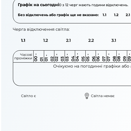
Графік на сьогодні
0 з 12 черг мають години відключень.
Без відключень або графік ще не вказано:
1.1
1.2
2.1
Черга відключення світла:
1.1
1.2
2.1
2.2
3.1
Часові
0
-
0
0
0
-
0
0
-
0
0
-
0
0
-
0
0
-
0
0
-
0
0
-
0
0
1
-
0
проміжки
3
4
5
6
6
7
7
8
8
9
2
2
3
4
5
1
Очікуємо на погодинні графіки або
Світло є
Світла немає