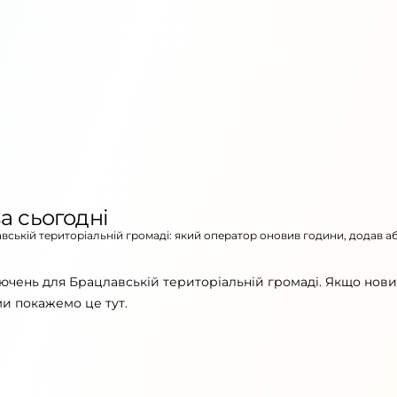
а сьогодні
авській територіальній громаді: який оператор оновив години, додав а
ючень для Брацлавській територіальній громаді. Якщо нов
ми покажемо це тут.