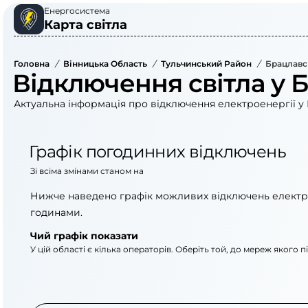
Енергосистема
Карта світла
Головна
/
Вінницька Область
/
Тульчинський Район
/
Брацлавс
Відключення світла у 
Актуальна інформація про відключення електроенергії у 
Графік погодинних відключень
Зі всіма змінами станом на
Нижче наведено графік можливих відключень електр
годинами.
Чий графік показати
У цій області є кілька операторів. Оберіть той, до мереж якого 
АТ «Укрзалізниця»
АТ «Вінницяоблене