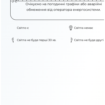
Очікуємо на погодинні графіки або аварійні
обмеження від оператора енергосистеми.
Світло є
Світла немає
Світла не буде перші 30 хв.
Світла не буде другі 