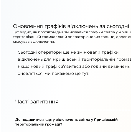
Оновлення графіків відключень за сьогодні
Тут видно, як протягом дня змінювалися графіки світла у Яриші
територіальній громаді: який оператор оновив години, додав а
скасував відключення.
Сьогодні оператори ще не змінювали графіки
відключень для Яришівській територіальній громад
Якщо новий графік з’явиться або години вимкнень
оновляться, ми покажемо це тут.
Часті запитання
Де подивитися карту відключень світла у Яришівській
територіальній громаді?