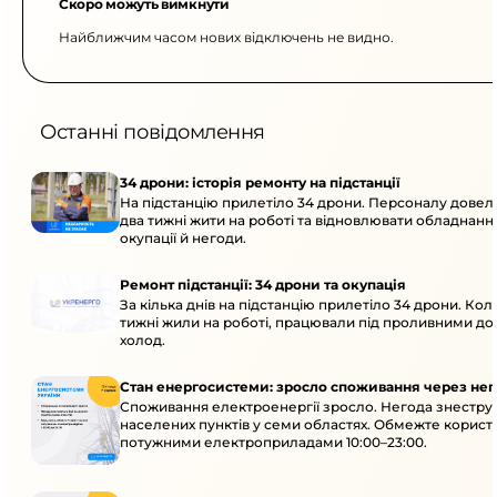
Скоро можуть вимкнути
Найближчим часом нових відключень не видно.
Останні повідомлення
34 дрони: історія ремонту на підстанції
На підстанцію прилетіло 34 дрони. Персоналу дове
два тижні жити на роботі та відновлювати обладнання
окупації й негоди.
Ремонт підстанції: 34 дрони та окупація
За кілька днів на підстанцію прилетіло 34 дрони. Кол
тижні жили на роботі, працювали під проливними до
холод.
Стан енергосистеми: зросло споживання через нег
Споживання електроенергії зросло. Негода знеструм
населених пунктів у семи областях. Обмежте корист
потужними електроприладами 10:00–23:00.