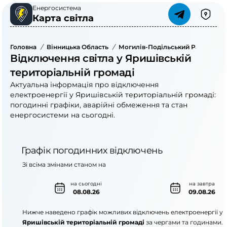
Енергосистема
Карта світла
Головна
/
Вінницька Область
/
Могилів-Подільський Район
/
Я
Відключення світла у Яришівській
територіальній громаді
Актуальна інформація про відключення
електроенергії у Яришівській територіальній громаді:
погодинні графіки, аварійні обмеження та стан
енергосистеми на сьогодні.
Графік погодинних відключень
Зі всіма змінами станом на
на сьогодні
на завтра
08.08.26
09.08.26
Нижче наведено графік можливих відключень електроенергії у
Яришівській територіальній громаді
за чергами та годинами.