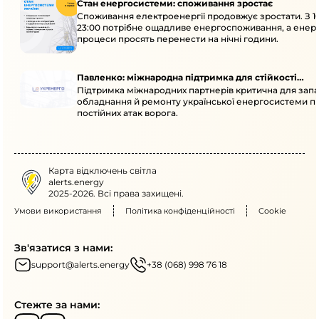
Стан енергосистеми: споживання зростає
Споживання електроенергії продовжує зростати. З 1
23:00 потрібне ощадливе енергоспоживання, а енер
процеси просять перенести на нічні години.
Павленко: міжнародна підтримка для стійкості
Підтримка міжнародних партнерів критична для запа
енергосистеми
обладнання й ремонту української енергосистеми пі
постійних атак ворога.
Карта відключень світла
alerts.energy
2025-2026. Всі права захищені.
Умови використання
Політика конфіденційності
Cookie
Зв'язатися з нами:
support@alerts.energy
+38 (068) 998 76 18
Стежте за нами: