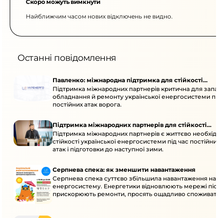
Скоро можуть вимкнути
Найближчим часом нових відключень не видно.
Останні повідомлення
Павленко: міжнародна підтримка для стійкості
Підтримка міжнародних партнерів критична для запа
енергосистеми
обладнання й ремонту української енергосистеми пі
постійних атак ворога.
Підтримка міжнародних партнерів для стійкості
Підтримка міжнародних партнерів є життєво необхі
енергосистеми
стійкості української енергосистеми під час постійн
атак і підготовки до наступної зими.
Серпнева спека: як зменшити навантаження
Серпнева спека суттєво збільшила навантаження на
енергосистему. Енергетики відновлюють мережі післ
прискорюють ремонти, просять ощадливо споживат