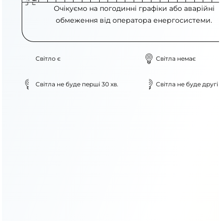
Очікуємо на погодинні графіки або аварійні
обмеження від оператора енергосистеми.
Світло є
Світла немає
Світла не буде перші 30 хв.
Світла не буде другі 