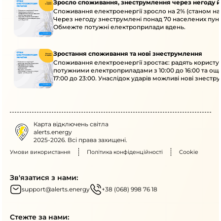
Зросло споживання, знеструмлення через негоду й
Споживання електроенергії зросло на 2% (станом на 
Через негоду знеструмлені понад 70 населених пунк
Обмежте потужні електроприлади вдень.
Зростання споживання та нові знеструмлення
Споживання електроенергії зростає: радять користу
потужними електроприладами з 10:00 до 16:00 та ощ
17:00 до 23:00. Унаслідок ударів можливі нові знестр
кількох областях.
Карта відключень світла
alerts.energy
2025-2026. Всі права захищені.
Умови використання
Політика конфіденційності
Cookie
Зв'язатися з нами:
support@alerts.energy
+38 (068) 998 76 18
Стежте за нами: