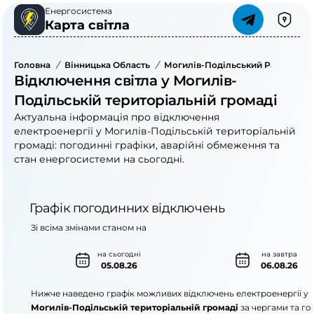
Енергосистема
Карта світла
Головна
/
Вінницька Область
/
Могилів-Подільський Район
/
М
Відключення світла у Могилів-
Подільській територіальній громаді
Актуальна інформація про відключення
електроенергії у Могилів-Подільській територіальній
громаді: погодинні графіки, аварійні обмеження та
стан енергосистеми на сьогодні.
Графік погодинних відключень
Зі всіма змінами станом на
на сьогодні
на завтра
05.08.26
06.08.26
Нижче наведено графік можливих відключень електроенергії у
Могилів-Подільській територіальній громаді
за чергами та го