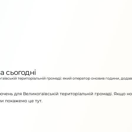
а сьогодні
огаївській територіальній громаді: який оператор оновив години, додав
ючень для Великогаївській територіальній громаді. Якщо н
ми покажемо це тут.