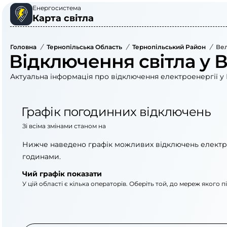
Енергосистема
Карта світла
Головна
/
Тернопільська Область
/
Тернопільський Район
/
Вел
Відключення світла у В
Актуальна інформація про відключення електроенергії у 
Графік погодинних відключень
Зі всіма змінами станом на
Нижче наведено графік можливих відключень електр
годинами.
Чий графік показати
У цій області є кілька операторів. Оберіть той, до мереж якого 
АТ «Укрзалізниця»
ВАТ «Тернопільобле