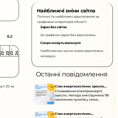
Найближчі зміни світла
Поточні та найближчі відключення за
графіками операторів області.
Зараз без світла
За графіком зараз без відключень.
6.2
Скоро можуть вимкнути
Найближчим часом нових відключень
2
-
2
2
-
2
3
4
2
2
3
не видно.
Останні повідомлення
угі 30 хв
Стан енергосистеми: зросло
Споживання електроенергії
споживання через негоду
зросло. Негода знеструмила 118
населених пунктів у семи
областях. Обмежте
користування потужними
електроприладами 10:00–23:00.
Стан енергосистеми: