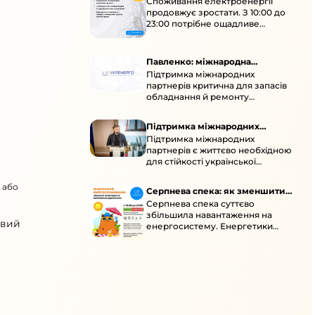
Споживання електроенергії
споживання зростає
продовжує зростати. З 10:00 до
23:00 потрібне ощадливе
енергоспоживання, а
енергоємні процеси просять
перенести на нічні години.
Павленко: міжнародна
Підтримка міжнародних
підтримка для стійкості
партнерів критична для запасів
енергосистеми
обладнання й ремонту
української енергосистеми під
час постійних атак ворога.
Підтримка міжнародних
Підтримка міжнародних
партнерів для стійкості
партнерів є життєво необхідною
енергосистеми
для стійкості української
енергосистеми під час постійних
ворожих атак і підготовки до
 або
Серпнева спека: як зменшити
наступної зими.
Серпнева спека суттєво
навантаження
збільшила навантаження на
овий
енергосистему. Енергетики
відновлюють мережі після атак і
прискорюють ремонти, просять
ощадливо споживати.