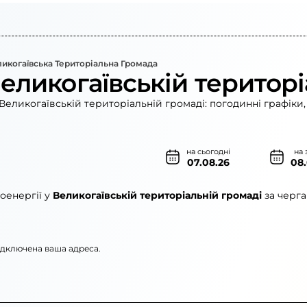
икогаївська Територіальна Громада
еликогаївській територі
Великогаївській територіальній громаді: погодинні графіки,
на сьогодні
на 
07.08.26
08
оенергії у
Великогаївській територіальній громаді
за черга
підключена ваша адреса.
нерго»