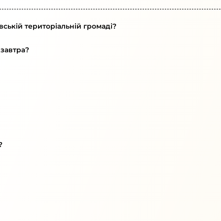
вській територіальній громаді?
 завтра?
?