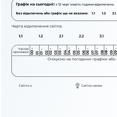
Графік на сьогодні
0 з 12 черг мають години відключень.
Без відключень або графік ще не вказано:
1.1
1.2
2.1
Черга відключення світла:
1.1
1.2
2.1
2.2
3.1
Часові
0
-
0
0
0
-
0
0
-
0
0
-
0
0
-
0
0
-
0
0
-
0
0
-
0
0
1
-
0
проміжки
3
4
5
6
6
7
7
8
8
9
2
2
3
4
5
1
Очікуємо на погодинні графіки або
Світло є
Світла немає