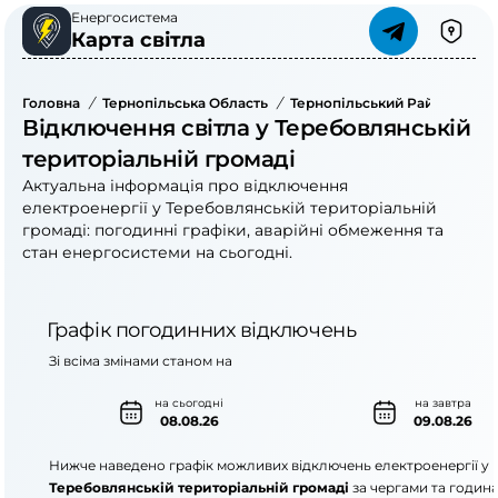
Енергосистема
Карта світла
Головна
/
Тернопільська Область
/
Тернопільський Район
/
Тер
Відключення світла у Теребовлянській
територіальній громаді
Актуальна інформація про відключення
електроенергії у Теребовлянській територіальній
громаді: погодинні графіки, аварійні обмеження та
стан енергосистеми на сьогодні.
Графік погодинних відключень
Зі всіма змінами станом на
на сьогодні
на завтра
08.08.26
09.08.26
Нижче наведено графік можливих відключень електроенергії у
Теребовлянській територіальній громаді
за чергами та годин