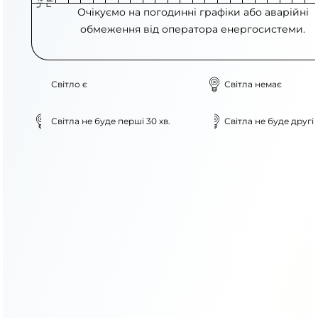
Очікуємо на погодинні графіки або аварійні
обмеження від оператора енергосистеми.
Світло є
Світла немає
Світла не буде перші 30 хв.
Світла не буде другі 