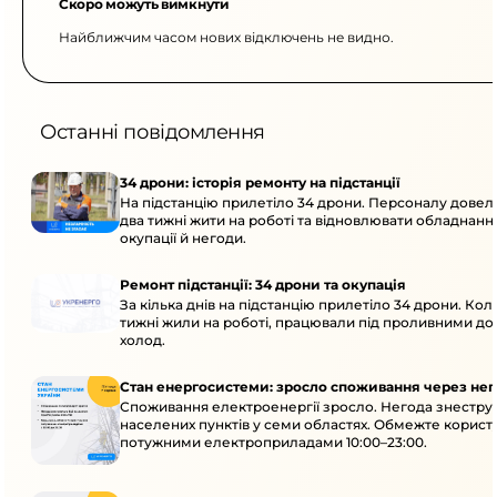
Скоро можуть вимкнути
Найближчим часом нових відключень не видно.
Останні повідомлення
34 дрони: історія ремонту на підстанції
На підстанцію прилетіло 34 дрони. Персоналу дове
два тижні жити на роботі та відновлювати обладнання
окупації й негоди.
Ремонт підстанції: 34 дрони та окупація
За кілька днів на підстанцію прилетіло 34 дрони. Кол
тижні жили на роботі, працювали під проливними до
холод.
Стан енергосистеми: зросло споживання через нег
Споживання електроенергії зросло. Негода знеструм
населених пунктів у семи областях. Обмежте корист
потужними електроприладами 10:00–23:00.