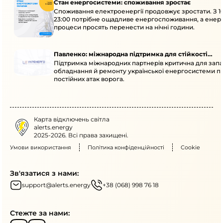
Стан енергосистеми: споживання зростає
Споживання електроенергії продовжує зростати. З 1
23:00 потрібне ощадливе енергоспоживання, а енер
процеси просять перенести на нічні години.
Павленко: міжнародна підтримка для стійкості
Підтримка міжнародних партнерів критична для запа
енергосистеми
обладнання й ремонту української енергосистеми пі
постійних атак ворога.
Карта відключень світла
alerts.energy
2025-2026. Всі права захищені.
Умови використання
Політика конфіденційності
Cookie
Зв'язатися з нами:
support@alerts.energy
+38 (068) 998 76 18
Стежте за нами: