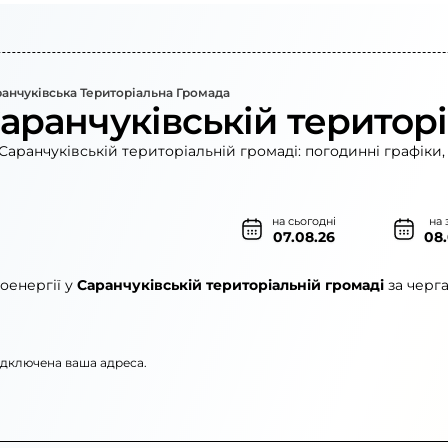
анчуківська Територіальна Громада
аранчуківській територ
Саранчуківській територіальній громаді: погодинні графіки,
на сьогодні
на 
07.08.26
08
оенергії у
Саранчуківській територіальній громаді
за черг
підключена ваша адреса.
нерго»