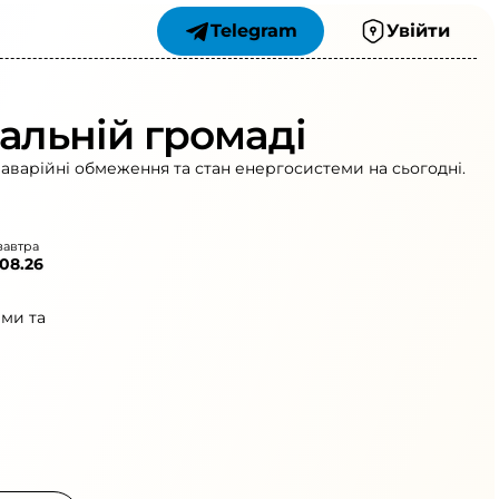
Telegram
Увійти
іальній громаді
 аварійні обмеження та стан енергосистеми на сьогодні.
завтра
.08.26
ами та