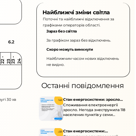
Найближчі зміни світла
Поточні та найближчі відключення за
графіками операторів області.
Зараз без світла
За графіком зараз без відключень.
6.2
Скоро можуть вимкнути
Найближчим часом нових відключень
2
-
2
2
-
2
3
4
2
2
3
не видно.
Останні повідомлення
угі 30 хв
Стан енергосистеми: зросло
Споживання електроенергії
споживання через негоду
зросло. Негода знеструмила 118
населених пунктів у семи
областях. Обмежте
користування потужними
електроприладами 10:00–23:00.
Стан енергосистеми: