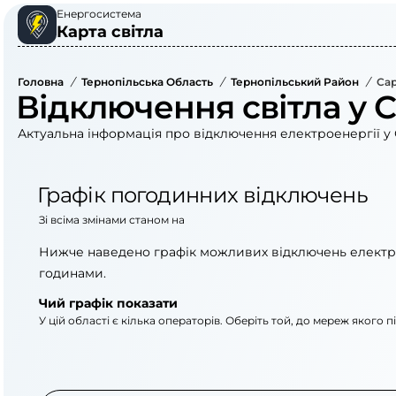
Енергосистема
Карта світла
Головна
/
Тернопільська Область
/
Тернопільський Район
/
Сар
Відключення світла у С
Актуальна інформація про відключення електроенергії у 
Графік погодинних відключень
Зі всіма змінами станом на
Нижче наведено графік можливих відключень електр
годинами.
Чий графік показати
У цій області є кілька операторів. Оберіть той, до мереж якого 
АТ «Укрзалізниця»
ВАТ «Тернопільобле