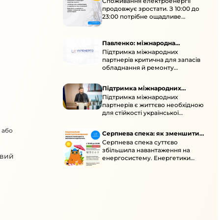
Споживання електроенергії
споживання зростає
продовжує зростати. З 10:00 до
23:00 потрібне ощадливе
енергоспоживання, а
енергоємні процеси просять
перенести на нічні години.
Павленко: міжнародна
Підтримка міжнародних
підтримка для стійкості
партнерів критична для запасів
енергосистеми
обладнання й ремонту
української енергосистеми під
час постійних атак ворога.
Підтримка міжнародних
Підтримка міжнародних
партнерів для стійкості
партнерів є життєво необхідною
енергосистеми
для стійкості української
енергосистеми під час постійних
ворожих атак і підготовки до
 або
Серпнева спека: як зменшити
наступної зими.
Серпнева спека суттєво
навантаження
збільшила навантаження на
овий
енергосистему. Енергетики
відновлюють мережі після атак і
прискорюють ремонти, просять
ощадливо споживати.