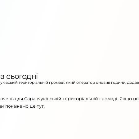
а сьогодні
чуківській територіальній громаді: який оператор оновив години, додав
ючень для Саранчуківській територіальній громаді. Якщо н
ми покажемо це тут.