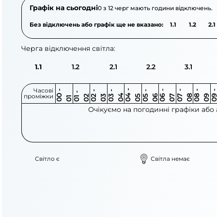
Графік на сьогодні
0 з 12 черг мають години відключень.
Без відключень або графік ще не вказано:
1.1
1.2
2.1
Черга відключення світла:
1.1
1.2
2.1
2.2
3.1
Часові
0
-
0
0
0
-
0
0
-
0
0
-
0
0
-
0
0
-
0
0
-
0
0
-
0
0
1
-
0
проміжки
3
4
5
6
6
7
7
8
8
9
2
2
3
4
5
1
Очікуємо на погодинні графіки або
Світло є
Світла немає