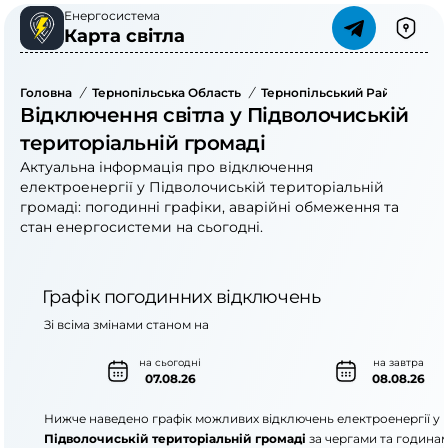
Енергосистема
Карта світла
Головна
/
Тернопільська Область
/
Тернопільський Район
/
Під
Відключення світла у Підволочиській
територіальній громаді
Актуальна інформація про відключення
електроенергії у Підволочиській територіальній
громаді: погодинні графіки, аварійні обмеження та
стан енергосистеми на сьогодні.
Графік погодинних відключень
Зі всіма змінами станом на
на сьогодні
на завтра
07.08.26
08.08.26
Нижче наведено графік можливих відключень електроенергії у
Підволочиській територіальній громаді
за чергами та годинам