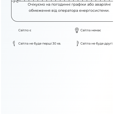
Очікуємо на погодинні графіки або аварійні
обмеження від оператора енергосистеми.
Світло є
Світла немає
Світла не буде перші 30 хв.
Світла не буде другі 