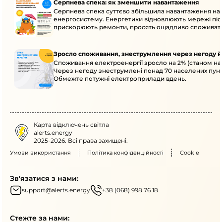
Серпнева спека: як зменшити навантаження
Серпнева спека суттєво збільшила навантаження на
енергосистему. Енергетики відновлюють мережі післ
прискорюють ремонти, просять ощадливо споживат
Зросло споживання, знеструмлення через негоду й
Споживання електроенергії зросло на 2% (станом на 
Через негоду знеструмлені понад 70 населених пунк
Обмежте потужні електроприлади вдень.
Карта відключень світла
alerts.energy
2025-2026. Всі права захищені.
Умови використання
Політика конфіденційності
Cookie
Зв'язатися з нами:
support@alerts.energy
+38 (068) 998 76 18
Стежте за нами: