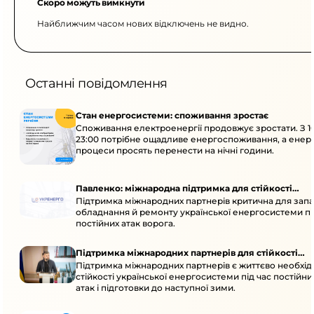
Скоро можуть вимкнути
Найближчим часом нових відключень не видно.
Останні повідомлення
Стан енергосистеми: споживання зростає
Споживання електроенергії продовжує зростати. З 1
23:00 потрібне ощадливе енергоспоживання, а енер
процеси просять перенести на нічні години.
Павленко: міжнародна підтримка для стійкості
Підтримка міжнародних партнерів критична для запа
енергосистеми
обладнання й ремонту української енергосистеми пі
постійних атак ворога.
Підтримка міжнародних партнерів для стійкості
Підтримка міжнародних партнерів є життєво необхі
енергосистеми
стійкості української енергосистеми під час постійн
атак і підготовки до наступної зими.