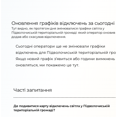
Оновлення графіків відключень за сьогодні
Тут видно, як протягом дня змінювалися графіки світла у
Підволочиській територіальній громаді: який оператор оновив 
додав або скасував відключення.
Сьогодні оператори ще не змінювали графіки
відключень для Підволочиській територіальній гром
Якщо новий графік з’явиться або години вимкнень
оновляться, ми покажемо це тут.
Часті запитання
Де подивитися карту відключень світла у Підволочиській
територіальній громаді?