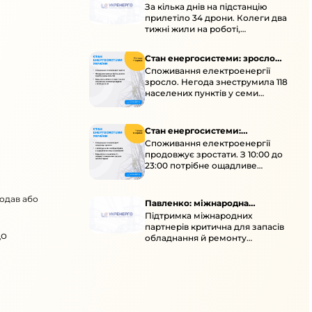
За кілька днів на підстанцію
окупація
прилетіло 34 дрони. Колеги два
тижні жили на роботі,
працювали під проливними
дощами й у холод.
Стан енергосистеми: зросло
Споживання електроенергії
споживання через негоду
зросло. Негода знеструмила 118
населених пунктів у семи
областях. Обмежте
користування потужними
електроприладами 10:00–23:00.
Стан енергосистеми:
Споживання електроенергії
споживання зростає
продовжує зростати. З 10:00 до
23:00 потрібне ощадливе
енергоспоживання, а
енергоємні процеси просять
додав або
перенести на нічні години.
Павленко: міжнародна
Підтримка міжнародних
підтримка для стійкості
партнерів критична для запасів
енергосистеми
що
обладнання й ремонту
української енергосистеми під
час постійних атак ворога.