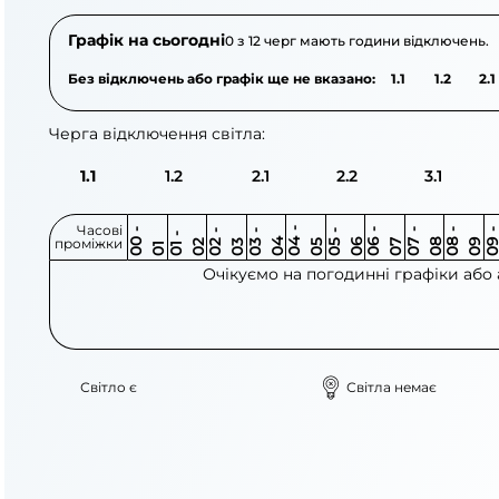
Графік на сьогодні
0 з 12 черг мають години відключень.
Без відключень або графік ще не вказано:
1.1
1.2
2.1
Черга відключення світла:
1.1
1.2
2.1
2.2
3.1
Часові
0
-
0
0
0
-
0
0
-
0
0
-
0
0
-
0
0
-
0
0
-
0
0
-
0
0
1
-
0
проміжки
3
4
5
6
6
7
7
8
8
9
2
2
3
4
5
1
Очікуємо на погодинні графіки або
Світло є
Світла немає