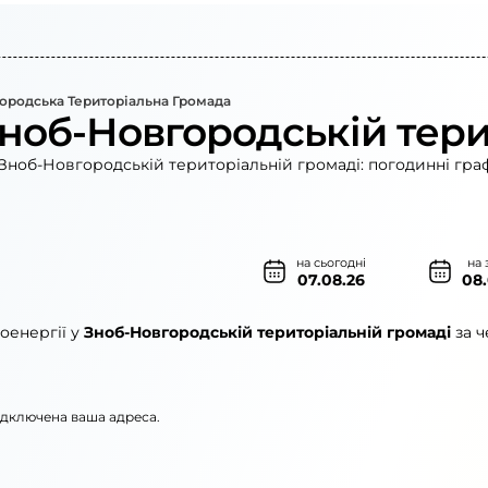
ородська Територіальна Громада
Зноб-Новгородській тери
Зноб-Новгородській територіальній громаді: погодинні гра
на сьогодні
на 
07.08.26
08
оенергії у
Зноб-Новгородській територіальній громаді
за ч
підключена ваша адреса.
о»