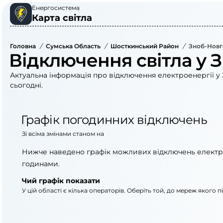
Енергосистема
Карта світла
Головна
/
Сумська Область
/
Шосткинський Район
/
Зноб-Новг
Відключення світла у 
Актуальна інформація про відключення електроенергії у 
сьогодні.
Графік погодинних відключень
Зі всіма змінами станом на
Нижче наведено графік можливих відключень електр
годинами.
Чий графік показати
У цій області є кілька операторів. Оберіть той, до мереж якого 
АТ «Укрзалізниця»
АТ «Сумиобленерг