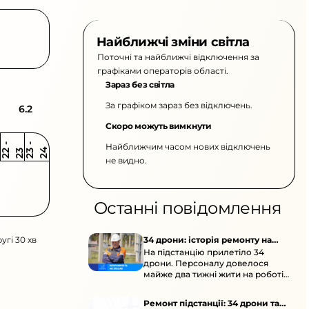
Найближчі зміни світла
Поточні та найближчі відключення за
графіками операторів області.
Зараз без світла
За графіком зараз без відключень.
6.2
Скоро можуть вимкнути
Найближчим часом нових відключень
2
-
2
2
-
2
3
4
2
2
3
не видно.
Останні повідомлення
угі 30 хв
34 дрони: історія ремонту на
На підстанцію прилетіло 34
підстанції
дрони. Персоналу довелося
майже два тижні жити на роботі
та відновлювати обладнання під
час окупації й негоди.
Ремонт підстанції: 34 дрони та