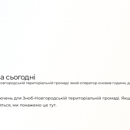
а сьогодні
Новгородській територіальній громаді: який оператор оновив години, 
ючень для Зноб-Новгородській територіальній громаді. Як
ться, ми покажемо це тут.