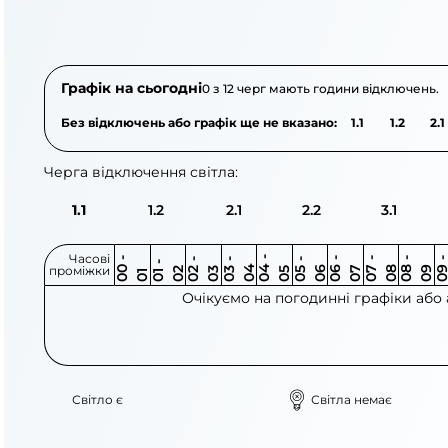
АТ «Укрзалізниця»
АТ «Сумиобленерг
Графік на сьогодні
0 з 12 черг мають години відключень.
Без відключень або графік ще не вказано:
1.1
1.2
2.1
Черга відключення світла:
1.1
1.2
2.1
2.2
3.1
Часові
0
-
0
0
0
-
0
0
-
0
0
-
0
0
-
0
0
-
0
0
-
0
0
-
0
0
1
-
0
проміжки
3
4
5
6
6
7
7
8
8
9
2
2
3
4
5
1
Очікуємо на погодинні графіки або
Світло є
Світла немає