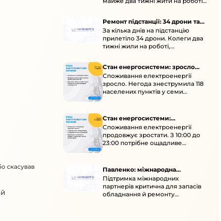
майже два тижні жити на роботі
та відновлювати обладнання під
час окупації й негоди.
Ремонт підстанції: 34 дрони та
За кілька днів на підстанцію
окупація
прилетіло 34 дрони. Колеги два
тижні жили на роботі,
працювали під проливними
дощами й у холод.
Стан енергосистеми: зросло
Споживання електроенергії
споживання через негоду
зросло. Негода знеструмила 118
населених пунктів у семи
областях. Обмежте
користування потужними
електроприладами 10:00–23:00.
Стан енергосистеми:
Споживання електроенергії
споживання зростає
продовжує зростати. З 10:00 до
23:00 потрібне ощадливе
енергоспоживання, а
енергоємні процеси просять
бо скасував
перенести на нічні години.
Павленко: міжнародна
Підтримка міжнародних
підтримка для стійкості
партнерів критична для запасів
енергосистеми
ий
обладнання й ремонту
української енергосистеми під
час постійних атак ворога.