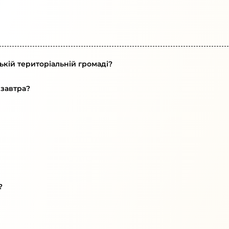
ькій територіальній громаді?
 завтра?
?