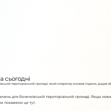
а сьогодні
ківській територіальній громаді: який оператор оновив години, додав а
ючень для Бочечківській територіальній громаді. Якщо нов
ми покажемо це тут.