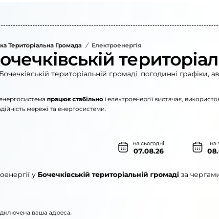
ка Територіальна Громада
/
Електроенергія
очечківській територіал
Бочечківській територіальній громаді: погодинні графіки, а
енергосистема
працює стабільно
і електроенергії вистачає, використо
дійність мережі та енергосистеми.
на сьогодні
на 
07.08.26
08
оенергії у
Бочечківській територіальній громаді
за чергами
підключена ваша адреса.