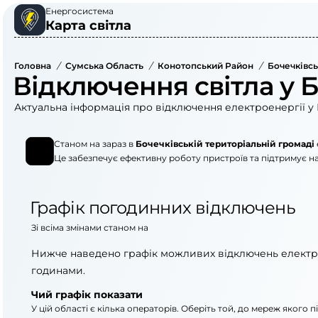
Енергосистема
Карта світла
Головна
/
Сумська Область
/
Конотопський Район
/
Бочечківсь
Відключення світла у Б
Актуальна інформація про відключення електроенергії у 
Станом на зараз в
Бочечківській територіальній громаді
Це забезпечує ефективну роботу пристроїв та підтримує на
Графік погодинних відключень
Зі всіма змінами станом на
Нижче наведено графік можливих відключень електр
годинами.
Чий графік показати
У цій області є кілька операторів. Оберіть той, до мереж якого 