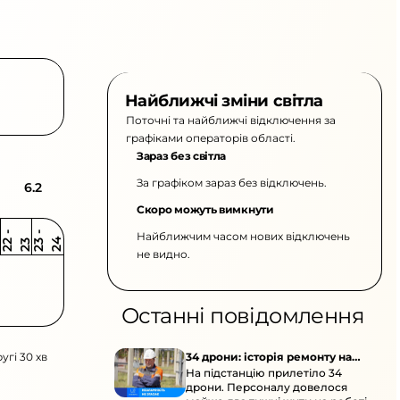
Найближчі зміни світла
Поточні та найближчі відключення за
графіками операторів області.
Зараз без світла
За графіком зараз без відключень.
6.2
Скоро можуть вимкнути
Найближчим часом нових відключень
2
-
2
2
-
2
3
4
2
2
3
не видно.
Останні повідомлення
угі 30 хв
34 дрони: історія ремонту на
На підстанцію прилетіло 34
підстанції
дрони. Персоналу довелося