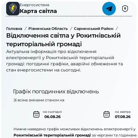
Енергосистема
Карта світла
Головна
/
Рівненська Область
/
Сарненський Район
/
Рокитнів
Відключення світла у Рокитнівській
територіальній громаді
Актуальна інформація про відключення
електроенергії у Рокитнівській територіальній
громаді: погодинні графіки, аварійні обмеження та
стан енергосистеми на сьогодні.
Графік погодинних відключень
Зі всіма змінами станом на
на сьогодні
на завтра
06.08.26
07.08.26
Нижче наведено графік можливих відключень електроенергії у
Рокитнівській територіальній громаді
за чергами та годинами