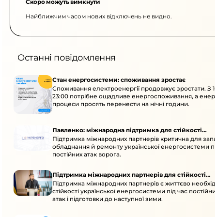
Скоро можуть вимкнути
Найближчим часом нових відключень не видно.
Останні повідомлення
Стан енергосистеми: споживання зростає
Споживання електроенергії продовжує зростати. З 1
23:00 потрібне ощадливе енергоспоживання, а енер
процеси просять перенести на нічні години.
Павленко: міжнародна підтримка для стійкості
Підтримка міжнародних партнерів критична для запа
енергосистеми
обладнання й ремонту української енергосистеми пі
постійних атак ворога.
Підтримка міжнародних партнерів для стійкості
Підтримка міжнародних партнерів є життєво необхі
енергосистеми
стійкості української енергосистеми під час постійн
атак і підготовки до наступної зими.