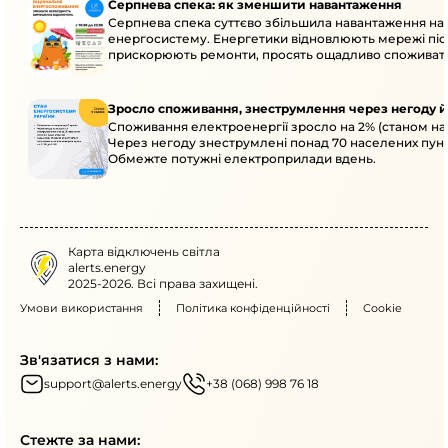
Серпнева спека: як зменшити навантаження
Серпнева спека суттєво збільшила навантаження на
енергосистему. Енергетики відновлюють мережі післ
прискорюють ремонти, просять ощадливо споживат
Зросло споживання, знеструмлення через негоду й
Споживання електроенергії зросло на 2% (станом на 
Через негоду знеструмлені понад 70 населених пунк
Обмежте потужні електроприлади вдень.
Карта відключень світла
alerts.energy
2025-2026. Всі права захищені.
Умови використання
Політика конфіденційності
Cookie
Зв'язатися з нами:
support@alerts.energy
+38 (068) 998 76 18
Стежте за нами: