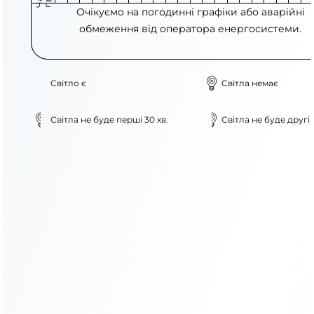
Очікуємо на погодинні графіки або аварійні
обмеження від оператора енергосистеми.
Світло є
Світла немає
Світла не буде перші 30 хв.
Світла не буде другі 