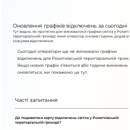
Оновлення графіків відключень за сьогодні
Тут видно, як протягом дня змінювалися графіки світла у Рокитн
територіальній громаді: який оператор оновив години, додав а
скасував відключення.
Сьогодні оператори ще не змінювали графіки
відключень для Рокитнівській територіальній грома
Якщо новий графік з’явиться або години вимкнень
оновляться, ми покажемо це тут.
Часті запитання
Де подивитися карту відключень світла у Рокитнівській
територіальній громаді?