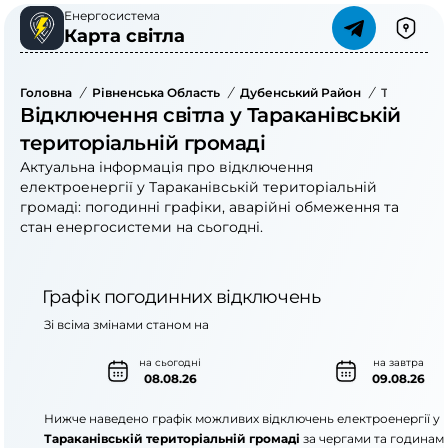
Енергосистема
Карта світла
Головна
/
Рівненська Область
/
Дубенський Район
/
Тараканів
Відключення світла у Тараканівській
територіальній громаді
Актуальна інформація про відключення
електроенергії у Тараканівській територіальній
громаді: погодинні графіки, аварійні обмеження та
стан енергосистеми на сьогодні.
Графік погодинних відключень
Зі всіма змінами станом на
на сьогодні
на завтра
08.08.26
09.08.26
Нижче наведено графік можливих відключень електроенергії у
Тараканівській територіальній громаді
за чергами та годинам