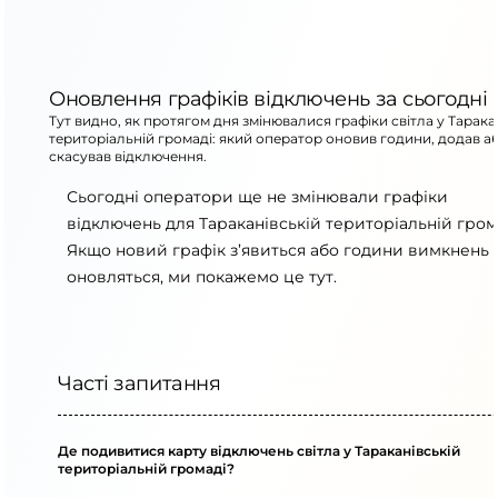
Оновлення графіків відключень за сьогодні
Тут видно, як протягом дня змінювалися графіки світла у Тарака
територіальній громаді: який оператор оновив години, додав а
скасував відключення.
Сьогодні оператори ще не змінювали графіки
відключень для Тараканівській територіальній гром
Якщо новий графік з’явиться або години вимкнень
оновляться, ми покажемо це тут.
Часті запитання
Де подивитися карту відключень світла у Тараканівській
територіальній громаді?