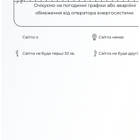
Очікуємо на погодинні графіки або аварійні
обмеження від оператора енергосистеми.
Світло є
Світла немає
Світла не буде перші 30 хв.
Світла не буде другі 