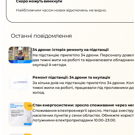
Скоро можуть вимкнути
Найближчим часом нових відключень не видно.
Останні повідомлення
34 дрони: історія ремонту на підстанції
На підстанцію прилетіло 34 дрони. Персоналу дове
два тижні жити на роботі та відновлювати обладнання
окупації й негоди.
Ремонт підстанції: 34 дрони та окупація
За кілька днів на підстанцію прилетіло 34 дрони. Кол
тижні жили на роботі, працювали під проливними до
холод.
Стан енергосистеми: зросло споживання через нег
Споживання електроенергії зросло. Негода знеструм
населених пунктів у семи областях. Обмежте корист
потужними електроприладами 10:00–23:00.