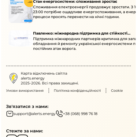
Стан енергосистеми: споживання зростає
Споживання електроенергії продовжує зростати. З 1
23:00 потрібне ощадливе енергоспоживання, а енер
процеси просять перенести на нічні години.
Павленко: міжнародна підтримка для стійкості
Підтримка міжнародних партнерів критична для запа
енергосистеми
обладнання й ремонту української енергосистеми пі
постійних атак ворога.
Карта відключень світла
alerts.energy
2025-2026. Всі права захищені.
Умови використання
Політика конфіденційності
Cookie
Зв'язатися з нами:
support@alerts.energy
+38 (068) 998 76 18
Стежте за нами: