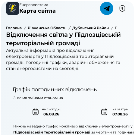
Енергосистема
Карта світла
Головна
/
Рівненська Область
/
Дубенський Район
/
Підлозців
Відключення світла у Підлозцівській
територіальній громаді
Актуальна інформація про відключення
електроенергії у Підлозцівській територіальній
громаді: погодинні графіки, аварійні обмеження та
стан енергосистеми на сьогодні.
Графік погодинних відключень
Зі всіма змінами станом на
на сьогодні
на завтра
06.08.26
07.08.26
Нижче наведено графік можливих відключень електроенергії у
Підлозцівській територіальній громаді
за чергами та годинам