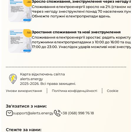
Зросло споживання, знеструмлення через негоду й
Споживання електроенергії зросло на 2% (станом на 
Через негоду знеструмлені понад 70 населених пунк
Обмежте потужні електроприлади вдень.
Зростання споживання та нові знеструмлення
Споживання електроенергії зростає: радять користу
потужними електроприладами з 10:00 до 16:00 та ощ
17:00 до 23:00. Унаслідок ударів можливі нові знестр
кількох областях.
Карта відключень світла
alerts.energy
2025-2026. Всі права захищені.
Умови використання
Політика конфіденційності
Cookie
Зв'язатися з нами:
support@alerts.energy
+38 (068) 998 76 18
Стежте за нами: