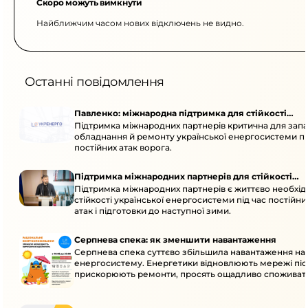
Скоро можуть вимкнути
Найближчим часом нових відключень не видно.
Останні повідомлення
Павленко: міжнародна підтримка для стійкості
Підтримка міжнародних партнерів критична для запа
енергосистеми
обладнання й ремонту української енергосистеми пі
постійних атак ворога.
Підтримка міжнародних партнерів для стійкості
Підтримка міжнародних партнерів є життєво необхі
енергосистеми
стійкості української енергосистеми під час постійн
атак і підготовки до наступної зими.
Серпнева спека: як зменшити навантаження
Серпнева спека суттєво збільшила навантаження на
енергосистему. Енергетики відновлюють мережі післ
прискорюють ремонти, просять ощадливо споживат