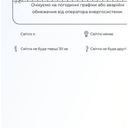
Очікуємо на погодинні графіки або аварійні
обмеження від оператора енергосистеми.
Світло є
Світла немає
Світла не буде перші 30 хв.
Світла не буде другі 