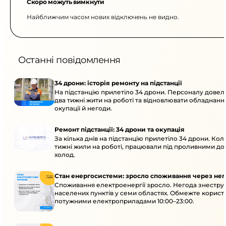
Скоро можуть вимкнути
Найближчим часом нових відключень не видно.
Останні повідомлення
34 дрони: історія ремонту на підстанції
На підстанцію прилетіло 34 дрони. Персоналу дове
два тижні жити на роботі та відновлювати обладнання
окупації й негоди.
Ремонт підстанції: 34 дрони та окупація
За кілька днів на підстанцію прилетіло 34 дрони. Кол
тижні жили на роботі, працювали під проливними до
холод.
Стан енергосистеми: зросло споживання через нег
Споживання електроенергії зросло. Негода знеструм
населених пунктів у семи областях. Обмежте корист
потужними електроприладами 10:00–23:00.