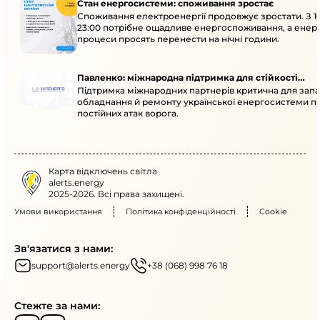
Стан енергосистеми: споживання зростає
Споживання електроенергії продовжує зростати. З 1
23:00 потрібне ощадливе енергоспоживання, а енер
процеси просять перенести на нічні години.
Павленко: міжнародна підтримка для стійкості
Підтримка міжнародних партнерів критична для запа
енергосистеми
обладнання й ремонту української енергосистеми пі
постійних атак ворога.
Карта відключень світла
alerts.energy
2025-2026. Всі права захищені.
Умови використання
Політика конфіденційності
Cookie
Зв'язатися з нами:
support@alerts.energy
+38 (068) 998 76 18
Стежте за нами: