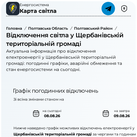
Енергосистема
Карта світла
Головна
/
Полтавська Область
/
Полтавський Район
/
Щербанів
Відключення світла у Щербанівській
територіальній громаді
Актуальна інформація про відключення
електроенергії у Щербанівській територіальній
громаді: погодинні графіки, аварійні обмеження та
стан енергосистеми на сьогодні.
Графік погодинних відключень
Зі всіма змінами станом на
на сьогодні
на завтра
08.08.26
09.08.26
Нижче наведено графік можливих відключень електроенергії у
Щербанівській територіальній громаді
за чергами та годинам