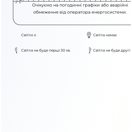
Очікуємо на погодинні графіки або аварійні
обмеження від оператора енергосистеми.
Світло є
Світла немає
Світла не буде перші 30 хв.
Світла не буде другі 