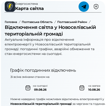
Енергосистема
Карта світла
Головна
/
Полтавська Область
/
Полтавський Район
/
Новоселі
Відключення світла у Новоселівській
територіальній громаді
Актуальна інформація про відключення
електроенергії у Новоселівській територіальній
громаді: погодинні графіки, аварійні обмеження та
стан енергосистеми на сьогодні.
Графік погодинних відключень
Зі всіма змінами станом на
на сьогодні
на завтра
09.08.26
10.08.26
Нижче наведено графік можливих відключень електроенергії у
Новоселівській територіальній громаді
за чергами та годинам