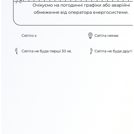
Очікуємо на погодинні графіки або аварійні
обмеження від оператора енергосистеми.
Світло є
Світла немає
Світла не буде перші 30 хв.
Світла не буде другі 