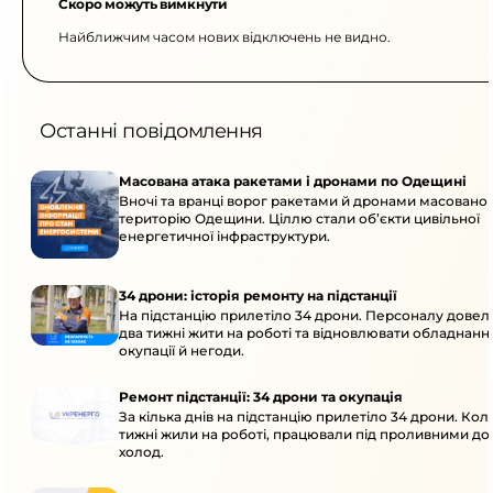
Скоро можуть вимкнути
Найближчим часом нових відключень не видно.
Останні повідомлення
Масована атака ракетами і дронами по Одещині
Вночі та вранці ворог ракетами й дронами масовано 
територію Одещини. Ціллю стали об’єкти цивільної
енергетичної інфраструктури.
34 дрони: історія ремонту на підстанції
На підстанцію прилетіло 34 дрони. Персоналу дове
два тижні жити на роботі та відновлювати обладнання
окупації й негоди.
Ремонт підстанції: 34 дрони та окупація
За кілька днів на підстанцію прилетіло 34 дрони. Кол
тижні жили на роботі, працювали під проливними до
холод.