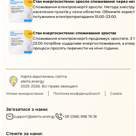
Стан енергосистеми: зросло споживання через нег
Споживання електроенергії зросло. Негода знеструм
населених пунктів у семи областях. Обмежте корист
потужними електроприладами 10:00–23:00.
Стан енергосистеми: споживання зростає
Споживання електроенергії продовжує зростати. З 1
23:00 потрібне ощадливе енергоспоживання, а енер
процеси просять перенести на нічні години.
Карта відключень світла
alerts.energy
2025-2026. Всі права захищені.
Умови використання
Політика конфіденційності
Cookie
Зв'язатися з нами:
support@alerts.energy
+38 (068) 998 76 18
Стежте за нами: