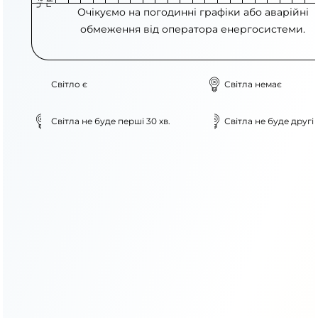
Очікуємо на погодинні графіки або аварійні
обмеження від оператора енергосистеми.
Світло є
Світла немає
Світла не буде перші 30 хв.
Світла не буде другі 