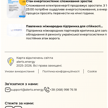
Стан енергосистеми: споживання зростає
Споживання електроенергії продовжує зростати. З 1
23:00 потрібне ощадливе енергоспоживання, а енер
процеси просять перенести на нічні години.
Павленко: міжнародна підтримка для стійкості
Підтримка міжнародних партнерів критична для запа
енергосистеми
обладнання й ремонту української енергосистеми пі
постійних атак ворога.
Карта відключень світла
alerts.energy
2025-2026. Всі права захищені.
Умови використання
Політика конфіденційності
Cookie
Зв'язатися з нами:
support@alerts.energy
+38 (068) 998 76 18
Стежте за нами: