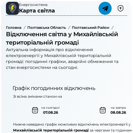
Енергосистема
Карта світла
Головна
/
Полтавська Область
/
Полтавський Район
/
Михайлів
Відключення світла у Михайлівській
територіальній громаді
Актуальна інформація про відключення
електроенергії у Михайлівській територіальній
громаді: погодинні графіки, аварійні обмеження та
стан енергосистеми на сьогодні.
Графік погодинних відключень
Зі всіма змінами станом на
на сьогодні
на завтра
07.08.26
08.08.26
Нижче наведено графік можливих відключень електроенергії у
Михайлівській територіальній громаді
за чергами та годинами