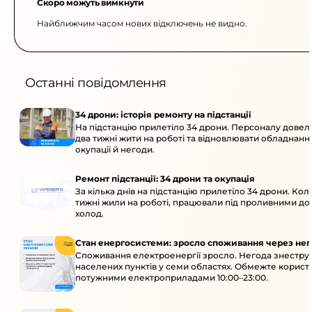
Скоро можуть вимкнути
Найближчим часом нових відключень не видно.
Останні повідомлення
34 дрони: історія ремонту на підстанції
На підстанцію прилетіло 34 дрони. Персоналу дове
два тижні жити на роботі та відновлювати обладнання
окупації й негоди.
Ремонт підстанції: 34 дрони та окупація
За кілька днів на підстанцію прилетіло 34 дрони. Кол
тижні жили на роботі, працювали під проливними до
холод.
Стан енергосистеми: зросло споживання через нег
Споживання електроенергії зросло. Негода знеструм
населених пунктів у семи областях. Обмежте корист
потужними електроприладами 10:00–23:00.