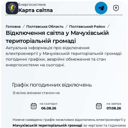
Енергосистема
Карта світла
Головна
/
Полтавська Область
/
Полтавський Район
/
Мачухівс
Відключення світла у Мачухівській
територіальній громаді
Актуальна інформація про відключення
електроенергії у Мачухівській територіальній громаді:
погодинні графіки, аварійні обмеження та стан
енергосистеми на сьогодні.
Графік погодинних відключень
Зі всіма змінами станом на
на сьогодні
на завтра
06.08.26
07.08.26
Нижче наведено графік можливих відключень електроенергії у
Мачухівській територіальній громаді
за чергами та годинами.