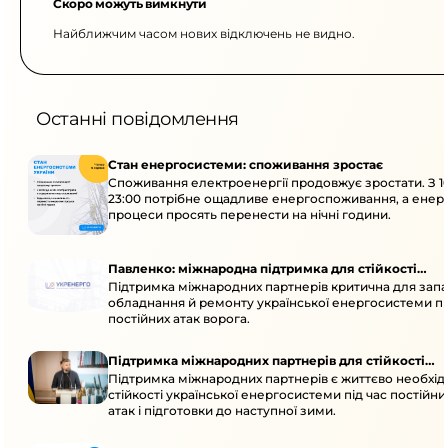
Скоро можуть вимкнути
Найближчим часом нових відключень не видно.
Останні повідомлення
Стан енергосистеми: споживання зростає
Споживання електроенергії продовжує зростати. З 1
23:00 потрібне ощадливе енергоспоживання, а енер
процеси просять перенести на нічні години.
Павленко: міжнародна підтримка для стійкості
Підтримка міжнародних партнерів критична для запа
енергосистеми
обладнання й ремонту української енергосистеми пі
постійних атак ворога.
Підтримка міжнародних партнерів для стійкості
Підтримка міжнародних партнерів є життєво необхі
енергосистеми
стійкості української енергосистеми під час постійн
атак і підготовки до наступної зими.