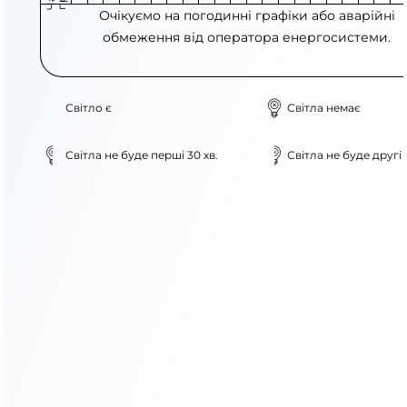
Очікуємо на погодинні графіки або аварійні
обмеження від оператора енергосистеми.
Світло є
Світла немає
Світла не буде перші 30 хв.
Світла не буде другі 