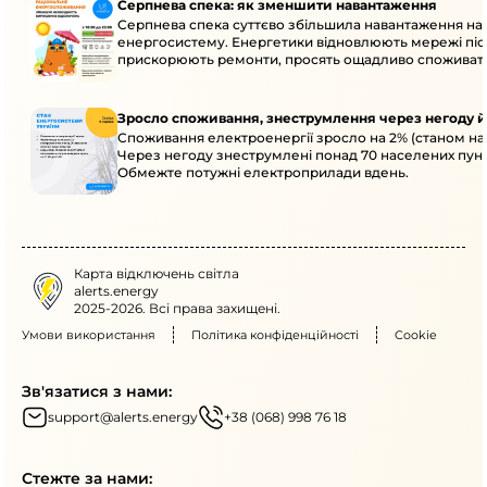
Серпнева спека: як зменшити навантаження
Серпнева спека суттєво збільшила навантаження на
енергосистему. Енергетики відновлюють мережі післ
прискорюють ремонти, просять ощадливо споживат
Зросло споживання, знеструмлення через негоду й
Споживання електроенергії зросло на 2% (станом на 
Через негоду знеструмлені понад 70 населених пунк
Обмежте потужні електроприлади вдень.
Карта відключень світла
alerts.energy
2025-2026. Всі права захищені.
Умови використання
Політика конфіденційності
Cookie
Зв'язатися з нами:
support@alerts.energy
+38 (068) 998 76 18
Стежте за нами: