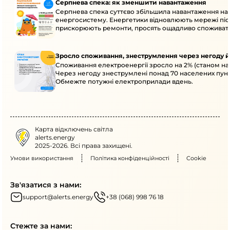
Серпнева спека: як зменшити навантаження
Серпнева спека суттєво збільшила навантаження на
енергосистему. Енергетики відновлюють мережі післ
прискорюють ремонти, просять ощадливо споживат
Зросло споживання, знеструмлення через негоду й
Споживання електроенергії зросло на 2% (станом на 
Через негоду знеструмлені понад 70 населених пунк
Обмежте потужні електроприлади вдень.
Карта відключень світла
alerts.energy
2025-2026. Всі права захищені.
Умови використання
Політика конфіденційності
Cookie
Зв'язатися з нами:
support@alerts.energy
+38 (068) 998 76 18
Стежте за нами: