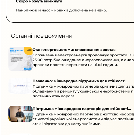
Скоро можуть вимкнути
Найближчим часом нових відключень не видно.
Останні повідомлення
Стан енергосистеми: споживання зростає
Споживання електроенергії продовжує зростати. З 1
23:00 потрібне ощадливе енергоспоживання, а енер
процеси просять перенести на нічні години.
Павленко: міжнародна підтримка для стійкості
Підтримка міжнародних партнерів критична для запа
енергосистеми
обладнання й ремонту української енергосистеми пі
постійних атак ворога.
Підтримка міжнародних партнерів для стійкості
Підтримка міжнародних партнерів є життєво необхі
енергосистеми
стійкості української енергосистеми під час постійн
атак і підготовки до наступної зими.