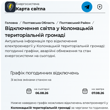
Енергосистема
Карта світла
Головна
/
Полтавська Область
/
Полтавський Район
/
Коломаць
Відключення світла у Коломацькій
територіальній громаді
Актуальна інформація про відключення
електроенергії у Коломацькій територіальній громаді:
погодинні графіки, аварійні обмеження та стан
енергосистеми на сьогодні.
Графік погодинних відключень
Зі всіма змінами станом на
на сьогодні
на завтра
06.08.26
07.08.26
Нижче наведено графік можливих відключень електроенергії у
Коломацькій територіальній громаді
за чергами та годинами.