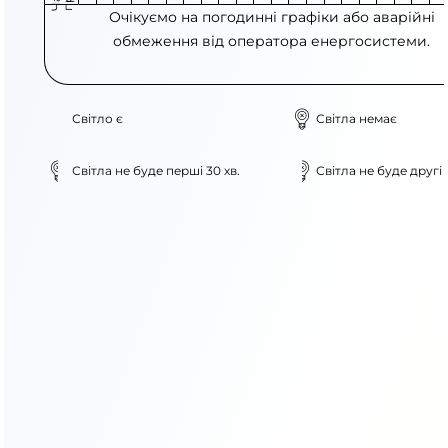
Очікуємо на погодинні графіки або аварійні
обмеження від оператора енергосистеми.
Світло є
Світла немає
Світла не буде перші 30 хв.
Світла не буде другі 