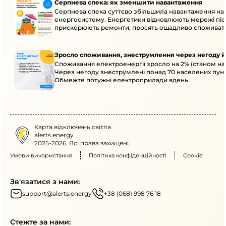
Серпнева спека: як зменшити навантаження
Серпнева спека суттєво збільшила навантаження на
енергосистему. Енергетики відновлюють мережі післ
прискорюють ремонти, просять ощадливо споживат
Зросло споживання, знеструмлення через негоду й
Споживання електроенергії зросло на 2% (станом на 
Через негоду знеструмлені понад 70 населених пунк
Обмежте потужні електроприлади вдень.
Карта відключень світла
alerts.energy
2025-2026. Всі права захищені.
Умови використання
Політика конфіденційності
Cookie
Зв'язатися з нами:
support@alerts.energy
+38 (068) 998 76 18
Стежте за нами: