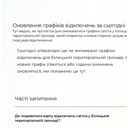
Оновлення графіків відключень за сьогодні
Тут видно, як протягом дня змінювалися графіки світла у Білиць
територіальній громаді: який оператор оновив години, додав а
скасував відключення.
Сьогодні оператори ще не змінювали графіки
відключень для Білицькій територіальній громаді. 
новий графік з’явиться або години вимкнень
оновляться, ми покажемо це тут.
Часті запитання
Де подивитися карту відключень світла у Білицькій
територіальній громаді?