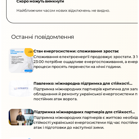
Скоро можуть вимкнути
Найближчим часом нових відключень не видно.
Останні повідомлення
Стан енергосистеми: споживання зростає
Споживання електроенергії продовжує зростати. З 1
23:00 потрібне ощадливе енергоспоживання, а енер
процеси просять перенести на нічні години.
Павленко: міжнародна підтримка для стійкості
Підтримка міжнародних партнерів критична для запа
енергосистеми
обладнання й ремонту української енергосистеми пі
постійних атак ворога.
Підтримка міжнародних партнерів для стійкості
Підтримка міжнародних партнерів є життєво необхі
енергосистеми
стійкості української енергосистеми під час постійн
атак і підготовки до наступної зими.