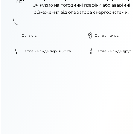
Очікуємо на погодинні графіки або аварійні
обмеження від оператора енергосистеми.
Світло є
Світла немає
Світла не буде перші 30 хв.
Світла не буде другі 