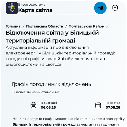
Енергосистема
Карта світла
Головна
/
Полтавська Область
/
Полтавський Район
/
Білицька
Відключення світла у Білицькій
територіальній громаді
Актуальна інформація про відключення
електроенергії у Білицькій територіальній громаді:
погодинні графіки, аварійні обмеження та стан
енергосистеми на сьогодні.
Графік погодинних відключень
Зі всіма змінами станом на
на сьогодні
на завтра
06.08.26
07.08.26
Нижче наведено графік можливих відключень електроенергії у
Білицькій територіальній громаді
за чергами та годинами.