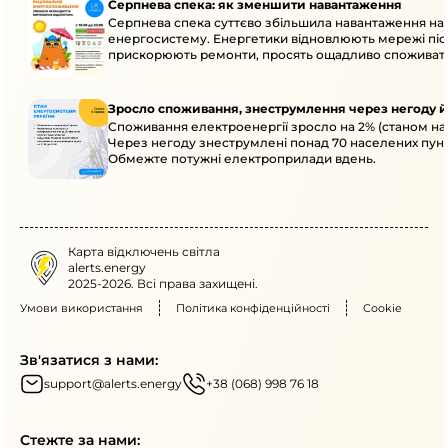
Серпнева спека: як зменшити навантаження
Серпнева спека суттєво збільшила навантаження на
енергосистему. Енергетики відновлюють мережі післ
прискорюють ремонти, просять ощадливо споживат
Зросло споживання, знеструмлення через негоду й
Споживання електроенергії зросло на 2% (станом на 
Через негоду знеструмлені понад 70 населених пунк
Обмежте потужні електроприлади вдень.
Карта відключень світла
alerts.energy
2025-2026. Всі права захищені.
Умови використання
Політика конфіденційності
Cookie
Зв'язатися з нами:
support@alerts.energy
+38 (068) 998 76 18
Стежте за нами: