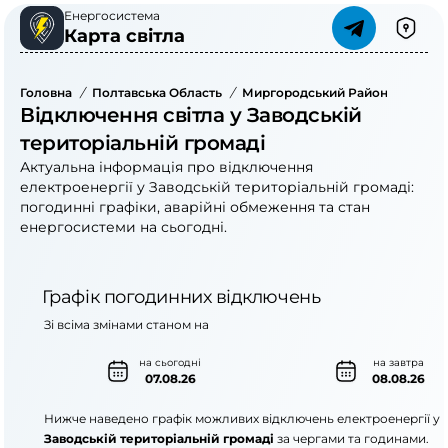
Енергосистема
Карта світла
Головна
/
Полтавська Область
/
Миргородський Район
/
Завод
Відключення світла у Заводській
територіальній громаді
Актуальна інформація про відключення
електроенергії у Заводській територіальній громаді:
погодинні графіки, аварійні обмеження та стан
енергосистеми на сьогодні.
Графік погодинних відключень
Зі всіма змінами станом на
на сьогодні
на завтра
07.08.26
08.08.26
Нижче наведено графік можливих відключень електроенергії у
Заводській територіальній громаді
за чергами та годинами.