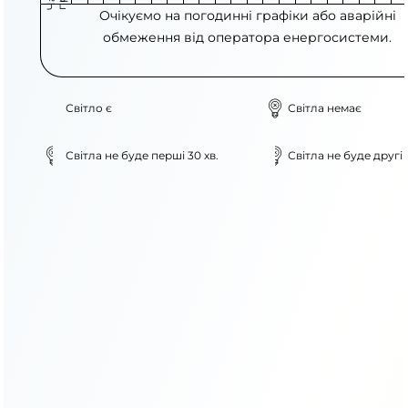
Очікуємо на погодинні графіки або аварійні
обмеження від оператора енергосистеми.
Світло є
Світла немає
Світла не буде перші 30 хв.
Світла не буде другі 