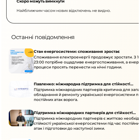
Скоро можуть вимкнути
Найближчим часом нових відключень не видно.
Останні повідомлення
Стан енергосистеми: споживання зростає
Споживання електроенергії продовжує зростати. З 1
23:00 потрібне ощадливе енергоспоживання, а енер
процеси просять перенести на нічні години.
Павленко: міжнародна підтримка для стійкості
Підтримка міжнародних партнерів критична для запа
енергосистеми
обладнання й ремонту української енергосистеми пі
постійних атак ворога.
Підтримка міжнародних партнерів для стійкості
Підтримка міжнародних партнерів є життєво необхі
енергосистеми
стійкості української енергосистеми під час постійн
атак і підготовки до наступної зими.