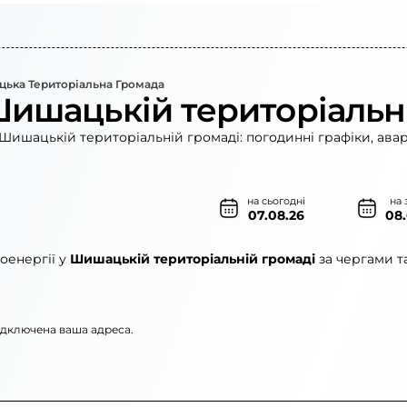
ька Територіальна Громада
Шишацькій територіальн
Шишацькій територіальній громаді: погодинні графіки, авар
на сьогодні
на 
07.08.26
08
оенергії у
Шишацькій територіальній громаді
за чергами т
підключена ваша адреса.
рго»