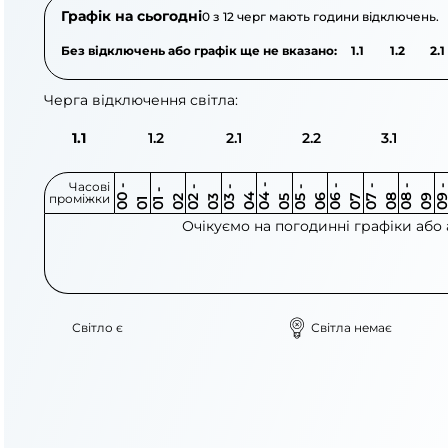
Графік на сьогодні
0 з 12 черг мають години відключень.
Без відключень або графік ще не вказано:
1.1
1.2
2.1
Черга відключення світла:
1.1
1.2
2.1
2.2
3.1
Часові
0
-
0
0
0
-
0
0
-
0
0
-
0
0
-
0
0
-
0
0
-
0
0
-
0
0
1
-
0
проміжки
3
4
5
6
6
7
7
8
8
9
2
2
3
4
5
1
Очікуємо на погодинні графіки або
Світло є
Світла немає