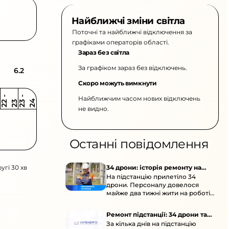
Найближчі зміни світла
Поточні та найближчі відключення за
графіками операторів області.
Зараз без світла
За графіком зараз без відключень.
6.2
Скоро можуть вимкнути
Найближчим часом нових відключень
2
-
2
2
-
2
3
4
2
2
3
не видно.
Останні повідомлення
угі 30 хв
34 дрони: історія ремонту на
На підстанцію прилетіло 34
підстанції
дрони. Персоналу довелося
майже два тижні жити на роботі
та відновлювати обладнання під
час окупації й негоди.
Ремонт підстанції: 34 дрони та
За кілька днів на підстанцію
окупація