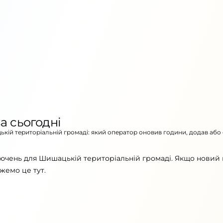
а сьогодні
ькій територіальній громаді: який оператор оновив години, додав або
лючень для Шишацькій територіальній громаді. Якщо новий 
жемо це тут.