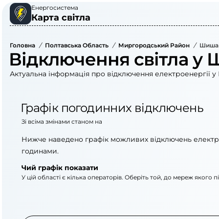
Енергосистема
Карта світла
Головна
/
Полтавська Область
/
Миргородський Район
/
Шишац
Відключення світла у 
Актуальна інформація про відключення електроенергії у 
Графік погодинних відключень
Зі всіма змінами станом на
Нижче наведено графік можливих відключень електр
годинами.
Чий графік показати
У цій області є кілька операторів. Оберіть той, до мереж якого 
АТ «Укрзалізниця»
АТ «Полтаваоблене