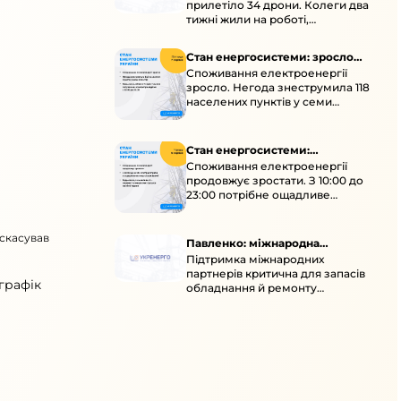
прилетіло 34 дрони. Колеги два
тижні жили на роботі,
працювали під проливними
дощами й у холод.
Стан енергосистеми: зросло
Споживання електроенергії
споживання через негоду
зросло. Негода знеструмила 118
населених пунктів у семи
областях. Обмежте
користування потужними
електроприладами 10:00–23:00.
Стан енергосистеми:
Споживання електроенергії
споживання зростає
продовжує зростати. З 10:00 до
23:00 потрібне ощадливе
енергоспоживання, а
енергоємні процеси просять
 скасував
перенести на нічні години.
Павленко: міжнародна
Підтримка міжнародних
підтримка для стійкості
партнерів критична для запасів
енергосистеми
графік
обладнання й ремонту
української енергосистеми під
час постійних атак ворога.