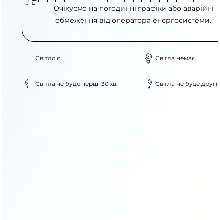
Очікуємо на погодинні графіки або аварійні
обмеження від оператора енергосистеми.
Світло є
Світла немає
Світла не буде перші 30 хв.
Світла не буде другі 