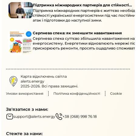
Підтримка міжнародних партнерів для стійкості
Підтримка міжнародних партнерів є життєво необхі
енергосистеми
стійкості української енергосистеми під час постійн
атак і підготовки до наступної зими.
Серпнева спека: як зменшити навантаження
Серпнева спека суттєво збільшила навантаження на
енергосистему. Енергетики відновлюють мережі післ
прискорюють ремонти, просять ощадливо споживат
Карта відключень світла
alerts.energy
2025-2026. Всі права захищені.
Умови використання
Політика конфіденційності
Cookie
Зв'язатися з нами:
support@alerts.energy
+38 (068) 998 76 18
Стежте за нами: