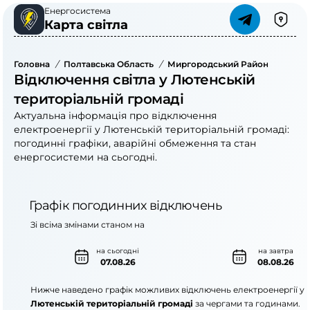
Енергосистема
Карта світла
Головна
/
Полтавська Область
/
Миргородський Район
/
Лютен
Відключення світла у Лютенській
територіальній громаді
Актуальна інформація про відключення
електроенергії у Лютенській територіальній громаді:
погодинні графіки, аварійні обмеження та стан
енергосистеми на сьогодні.
Графік погодинних відключень
Зі всіма змінами станом на
на сьогодні
на завтра
07.08.26
08.08.26
Нижче наведено графік можливих відключень електроенергії у
Лютенській територіальній громаді
за чергами та годинами.