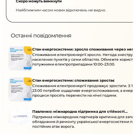
Скоро можуть вимкнути
Найближчим часом нових відключень не видно.
Останні повідомлення
Стан енергосистеми: зросло споживання через нег
Споживання електроенергії зросло. Негода знеструм
населених пунктів у семи областях. Обмежте корист
потужними електроприладами 10:00–23:00.
Стан енергосистеми: споживання зростає
Споживання електроенергії продовжує зростати. З 1
23:00 потрібне ощадливе енергоспоживання, а енер
процеси просять перенести на нічні години.
Павленко: міжнародна підтримка для стійкості
Підтримка міжнародних партнерів критична для запа
енергосистеми
обладнання й ремонту української енергосистеми пі
постійних атак ворога.