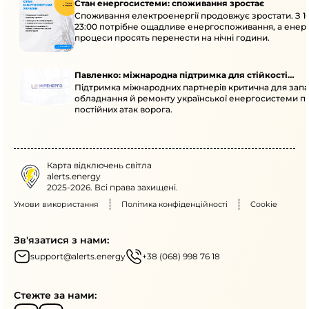
Стан енергосистеми: споживання зростає
Споживання електроенергії продовжує зростати. З 1
23:00 потрібне ощадливе енергоспоживання, а енер
процеси просять перенести на нічні години.
Павленко: міжнародна підтримка для стійкості
Підтримка міжнародних партнерів критична для запа
енергосистеми
обладнання й ремонту української енергосистеми пі
постійних атак ворога.
Карта відключень світла
alerts.energy
2025-2026. Всі права захищені.
Умови використання
Політика конфіденційності
Cookie
Зв'язатися з нами:
support@alerts.energy
+38 (068) 998 76 18
Стежте за нами: