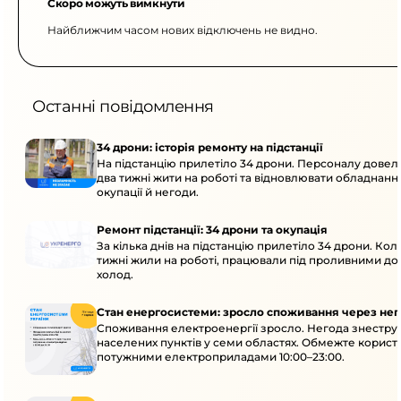
Скоро можуть вимкнути
Найближчим часом нових відключень не видно.
Останні повідомлення
34 дрони: історія ремонту на підстанції
На підстанцію прилетіло 34 дрони. Персоналу дове
два тижні жити на роботі та відновлювати обладнання
окупації й негоди.
Ремонт підстанції: 34 дрони та окупація
За кілька днів на підстанцію прилетіло 34 дрони. Кол
тижні жили на роботі, працювали під проливними до
холод.
Стан енергосистеми: зросло споживання через нег
Споживання електроенергії зросло. Негода знеструм
населених пунктів у семи областях. Обмежте корист
потужними електроприладами 10:00–23:00.