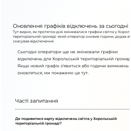
Оновлення графіків відключень за сьогодні
Тут видно, як протягом дня змінювалися графіки світла у Хорол
територіальній громаді: який оператор оновив години, додав а
скасував відключення.
Сьогодні оператори ще не змінювали графіки
відключень для Хорольській територіальній громаді
Якщо новий графік з’явиться або години вимкнень
оновляться, ми покажемо це тут.
Часті запитання
Де подивитися карту відключень світла у Хорольській
територіальній громаді?