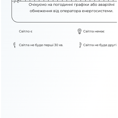
Очікуємо на погодинні графіки або аварійні
обмеження від оператора енергосистеми.
Світло є
Світла немає
Світла не буде перші 30 хв.
Світла не буде другі 