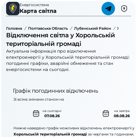
Енергосистема
Карта світла
Головна
/
Полтавська Область
/
Лубенський Район
/
Хорольськ
Відключення світла у Хорольській
територіальній громаді
Актуальна інформація про відключення
електроенергії у Хорольській територіальній громаді:
погодинні графіки, аварійні обмеження та стан
енергосистеми на сьогодні.
Графік погодинних відключень
Зі всіма змінами станом на
на сьогодні
на завтра
07.08.26
08.08.26
Нижче наведено графік можливих відключень електроенергії у
Хорольській територіальній громаді
за чергами та годинами.