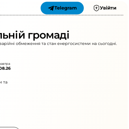
Telegram
Увійти
льній громаді
варійні обмеження та стан енергосистеми на сьогодні.
завтра
.08.26
и та