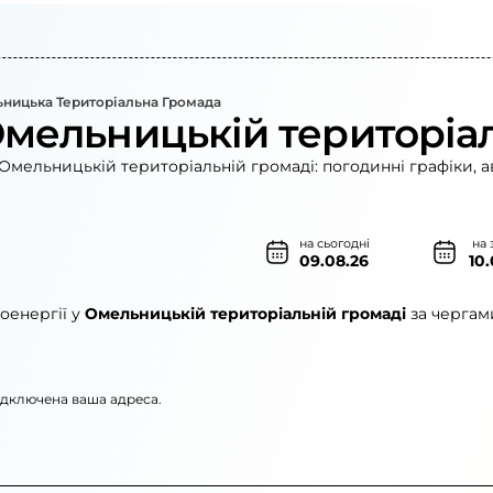
ницька Територіальна Громада
Омельницькій територіа
Омельницькій територіальній громаді: погодинні графіки, а
на сьогодні
на 
09.08.26
10
оенергії у
Омельницькій територіальній громаді
за чергам
підключена ваша адреса.
рго»