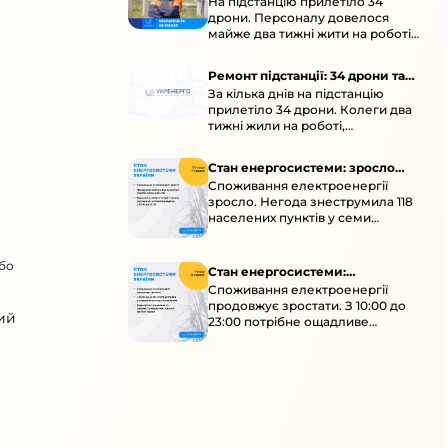
На підстанцію прилетіло 34
підстанції
дрони. Персоналу довелося
майже два тижні жити на роботі
та відновлювати обладнання під
час окупації й негоди.
Ремонт підстанції: 34 дрони та
За кілька днів на підстанцію
окупація
прилетіло 34 дрони. Колеги два
тижні жили на роботі,
працювали під проливними
дощами й у холод.
Стан енергосистеми: зросло
Споживання електроенергії
споживання через негоду
зросло. Негода знеструмила 118
населених пунктів у семи
областях. Обмежте
користування потужними
або
електроприладами 10:00–23:00.
Стан енергосистеми:
Споживання електроенергії
споживання зростає
продовжує зростати. З 10:00 до
ий
23:00 потрібне ощадливе
енергоспоживання, а
енергоємні процеси просять
перенести на нічні години.