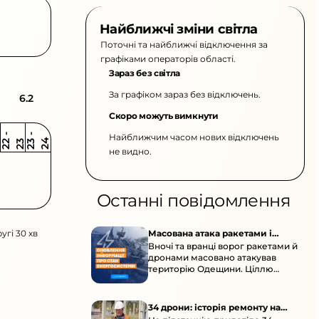
Найближчі зміни світла
Поточні та найближчі відключення за
графіками операторів області.
Зараз без світла
За графіком зараз без відключень.
6.2
Скоро можуть вимкнути
Найближчим часом нових відключень
2
-
2
2
-
2
3
4
2
2
3
не видно.
Останні повідомлення
угі 30 хв
Масована атака ракетами і
Вночі та вранці ворог ракетами й
дронами по Одещині
дронами масовано атакував
територію Одещини. Ціллю
стали об’єкти цивільної
енергетичної інфраструктури.
34 дрони: історія ремонту на