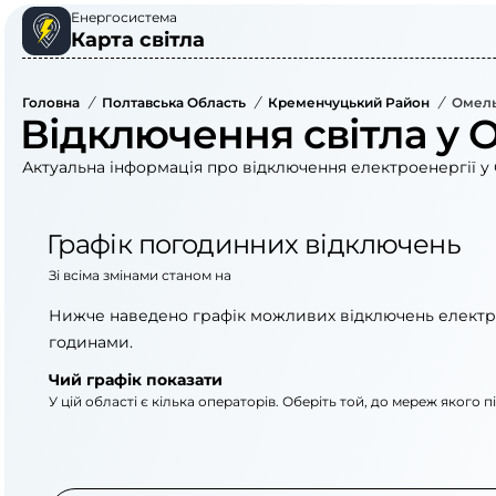
Енергосистема
Карта світла
Головна
/
Полтавська Область
/
Кременчуцький Район
/
Омель
Відключення світла у 
Актуальна інформація про відключення електроенергії у 
Графік погодинних відключень
Зі всіма змінами станом на
Нижче наведено графік можливих відключень електр
годинами.
Чий графік показати
У цій області є кілька операторів. Оберіть той, до мереж якого 
АТ «Укрзалізниця»
АТ «Полтаваоблене