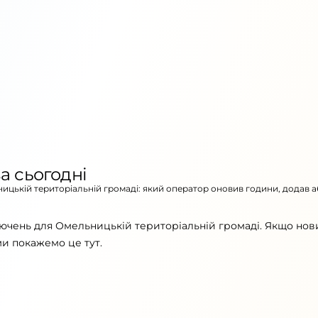
а сьогодні
ницькій територіальній громаді: який оператор оновив години, додав 
лючень для Омельницькій територіальній громаді. Якщо нов
ми покажемо це тут.