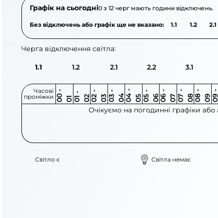
Графік на сьогодні
0 з 12 черг мають години відключень.
Без відключень або графік ще не вказано:
1.1
1.2
2.1
Черга відключення світла:
1.1
1.2
2.1
2.2
3.1
Часові
0
-
0
0
0
-
0
0
-
0
0
-
0
0
-
0
0
-
0
0
-
0
0
-
0
0
1
-
0
проміжки
3
4
5
6
6
7
7
8
8
9
2
2
3
4
5
1
Очікуємо на погодинні графіки або
Світло є
Світла немає