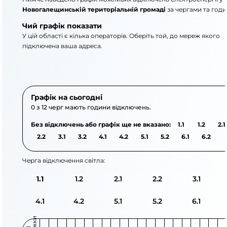
Новогалещинській територіальній громаді
за чергами та год
Чий графік показати
У цій області є кілька операторів. Оберіть той, до мереж якого
підключена ваша адреса.
АТ «Укрзалізниця»
АТ «Полтаваобленерг
Графік на сьогодні
0 з 12 черг мають години відключень.
Без відключень або графік ще не вказано:
1.1
1.2
2.1
2.2
3.1
3.2
4.1
4.2
5.1
5.2
6.1
6.2
Черга відключення світла:
1.1
1.2
2.1
2.2
3.1
4.1
4.2
5.1
5.2
6.1