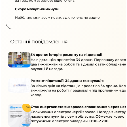
За графіком зараз без відключень.
Скоро можуть вимкнути
Найближчим часом нових відключень не видно.
Останні повідомлення
34 дрони: історія ремонту на підстанції
На підстанцію прилетіло 34 дрони. Персоналу дове
два тижні жити на роботі та відновлювати обладнання
окупації й негоди.
Ремонт підстанції: 34 дрони та окупація
За кілька днів на підстанцію прилетіло 34 дрони. Кол
тижні жили на роботі, працювали під проливними до
холод.
Стан енергосистеми: зросло споживання через нег
Споживання електроенергії зросло. Негода знеструм
населених пунктів у семи областях. Обмежте корист
потужними електроприладами 10:00–23:00.