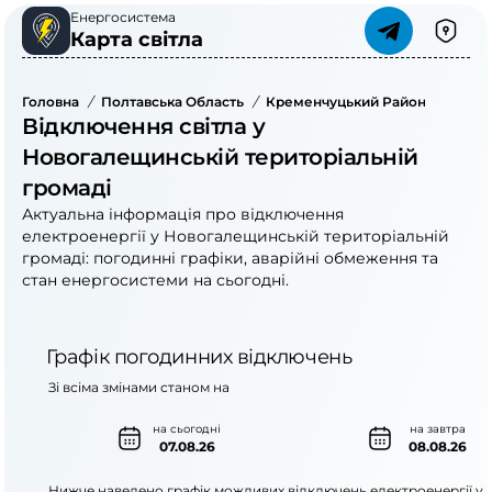
Енергосистема
Карта світла
Головна
/
Полтавська Область
/
Кременчуцький Район
/
Новог
Відключення світла у
Новогалещинській територіальній
громаді
Актуальна інформація про відключення
електроенергії у Новогалещинській територіальній
громаді: погодинні графіки, аварійні обмеження та
стан енергосистеми на сьогодні.
Графік погодинних відключень
Зі всіма змінами станом на
на сьогодні
на завтра
07.08.26
08.08.26
Нижче наведено графік можливих відключень електроенергії у