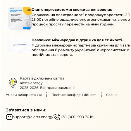
Стан енергосистеми: споживання зростає
Споживання електроенергії продовжує зростати. З 1
23:00 потрібне ощадливе енергоспоживання, а енер
процеси просять перенести на нічні години.
Павленко: міжнародна підтримка для стійкості
Підтримка міжнародних партнерів критична для запа
енергосистеми
обладнання й ремонту української енергосистеми пі
постійних атак ворога.
Карта відключень світла
alerts.energy
2025-2026. Всі права захищені.
Умови використання
Політика конфіденційності
Cookie
Зв'язатися з нами:
support@alerts.energy
+38 (068) 998 76 18