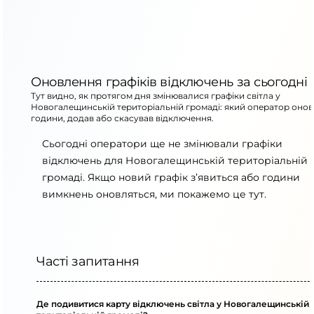
Оновлення графіків відключень за сьогодні
Тут видно, як протягом дня змінювалися графіки світла у
Новогалещинській територіальній громаді: який оператор оно
години, додав або скасував відключення.
Сьогодні оператори ще не змінювали графіки
відключень для Новогалещинській територіальній
громаді. Якщо новий графік з’явиться або години
вимкнень оновляться, ми покажемо це тут.
Часті запитання
Де подивитися карту відключень світла у Новогалещинській