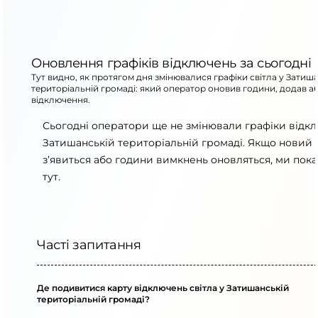
Оновлення графіків відключень за сьогодні
Тут видно, як протягом дня змінювалися графіки світла у Затиш
територіальній громаді: який оператор оновив години, додав а
відключення.
Сьогодні оператори ще не змінювали графіки відк
Затишанській територіальній громаді. Якщо новий 
з’явиться або години вимкнень оновляться, ми пок
тут.
Часті запитання
Де подивитися карту відключень світла у Затишанській
територіальній громаді?