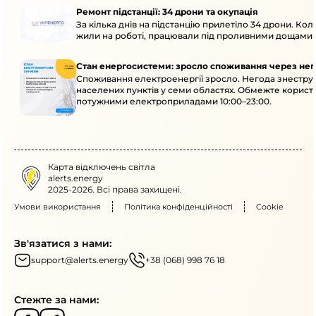
Ремонт підстанції: 34 дрони та окупація
За кілька днів на підстанцію прилетіло 34 дрони. Кол
жили на роботі, працювали під проливними дощами й
Стан енергосистеми: зросло споживання через нег
Споживання електроенергії зросло. Негода знеструм
населених пунктів у семи областях. Обмежте корист
потужними електроприладами 10:00–23:00.
Карта відключень світла
alerts.energy
2025-2026. Всі права захищені.
Умови використання
Політика конфіденційності
Cookie
Зв'язатися з нами:
support@alerts.energy
+38 (068) 998 76 18
Стежте за нами: