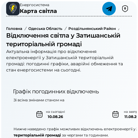
Енергосистема
Карта світла
Головна
/
Одеська Область
/
Роздільнянський Район
/
Затишан
Відключення світла у Затишанській
територіальній громаді
Актуальна інформація про відключення
електроенергії у Затишанській територіальній
громаді: погодинні графіки, аварійні обмеження та
стан енергосистеми на сьогодні.
Графік погодинних відключень
Зі всіма змінами станом на
на сьогодні
на завтр
10.08.26
11.08.2
Нижче наведено графік можливих відключень електроенергії у
територіальній громаді
за чергами та годинами.