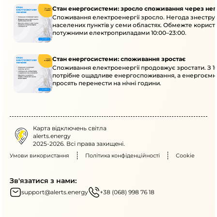
Стан енергосистеми: зросло споживання через нег
Споживання електроенергії зросло. Негода знеструм
населених пунктів у семи областях. Обмежте корист
потужними електроприладами 10:00–23:00.
Стан енергосистеми: споживання зростає
Споживання електроенергії продовжує зростати. З 10
потрібне ощадливе енергоспоживання, а енергоємн
просять перенести на нічні години.
Карта відключень світла
alerts.energy
2025-2026. Всі права захищені.
Умови використання
Політика конфіденційності
Cookie
Зв'язатися з нами:
support@alerts.energy
+38 (068) 998 76 18