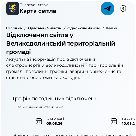
Енергосистема
Карта світла
Головна
/
Одеська Область
/
Одеський Район
/
Великодолинсь
Відключення світла у
Великодолинській територіальній
громаді
Актуальна інформація про відключення
електроенергії у Великодолинській територіальній
громаді: погодинні графіки, аварійні обмеження та
стан енергосистеми на сьогодні.
Графік погодинних відключень
Зі всіма змінами станом на
на сьогодні
на завтр
09.08.26
10.08.2
Нижче наведено графік можливих відключень електроенергії у