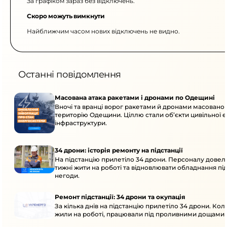
За графіком зараз без відключень.
Скоро можуть вимкнути
Найближчим часом нових відключень не видно.
Останні повідомлення
Масована атака ракетами і дронами по Одещині
Вночі та вранці ворог ракетами й дронами масовано 
територію Одещини. Ціллю стали об’єкти цивільної 
інфраструктури.
34 дрони: історія ремонту на підстанції
На підстанцію прилетіло 34 дрони. Персоналу довел
тижні жити на роботі та відновлювати обладнання під 
негоди.
Ремонт підстанції: 34 дрони та окупація
За кілька днів на підстанцію прилетіло 34 дрони. Кол
жили на роботі, працювали під проливними дощами й