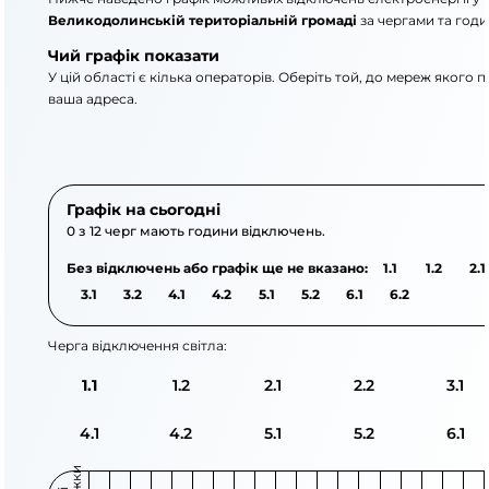
Великодолинській територіальній громаді
за чергами та год
Чий графік показати
У цій області є кілька операторів. Оберіть той, до мереж якого 
ваша адреса.
АТ «Укрзалізниця»
АТ «ДТЕК Одеські елек
Графік на сьогодні
0 з 12 черг мають години відключень.
Без відключень або графік ще не вказано:
1.1
1.2
2.1
3.1
3.2
4.1
4.2
5.1
5.2
6.1
6.2
Черга відключення світла:
1.1
1.2
2.1
2.2
3.1
4.1
4.2
5.1
5.2
6.1