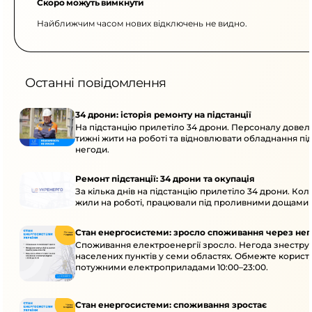
Скоро можуть вимкнути
Найближчим часом нових відключень не видно.
Останні повідомлення
34 дрони: історія ремонту на підстанції
На підстанцію прилетіло 34 дрони. Персоналу довел
тижні жити на роботі та відновлювати обладнання під 
негоди.
Ремонт підстанції: 34 дрони та окупація
За кілька днів на підстанцію прилетіло 34 дрони. Кол
жили на роботі, працювали під проливними дощами й
Стан енергосистеми: зросло споживання через нег
Споживання електроенергії зросло. Негода знеструм
населених пунктів у семи областях. Обмежте корист
потужними електроприладами 10:00–23:00.
Стан енергосистеми: споживання зростає