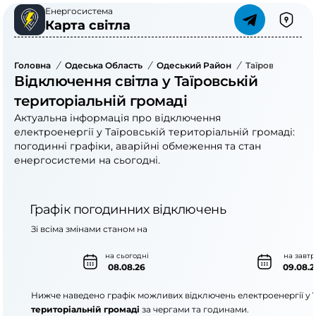
Енергосистема
Карта світла
Головна
/
Одеська Область
/
Одеський Район
/
Таїровська Тер
Відключення світла у Таїровській
територіальній громаді
Актуальна інформація про відключення
електроенергії у Таїровській територіальній громаді:
погодинні графіки, аварійні обмеження та стан
енергосистеми на сьогодні.
Графік погодинних відключень
Зі всіма змінами станом на
на сьогодні
на завтр
08.08.26
09.08.2
Нижче наведено графік можливих відключень електроенергії у
територіальній громаді
за чергами та годинами.