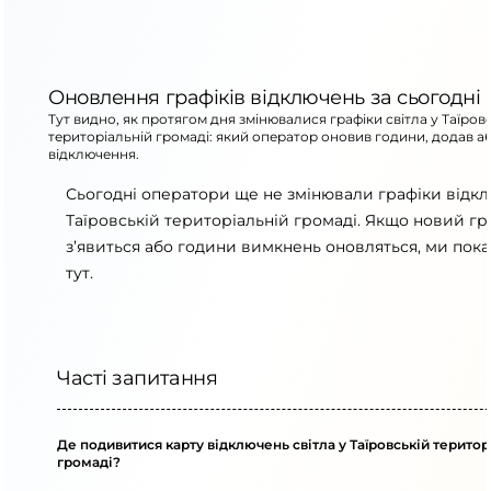
Оновлення графіків відключень за сьогодні
Тут видно, як протягом дня змінювалися графіки світла у Таїров
територіальній громаді: який оператор оновив години, додав а
відключення.
Сьогодні оператори ще не змінювали графіки відк
Таїровській територіальній громаді. Якщо новий гр
з’явиться або години вимкнень оновляться, ми пок
тут.
Часті запитання
Де подивитися карту відключень світла у Таїровській територ
громаді?