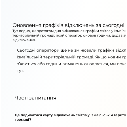
Оновлення графіків відключень за сьогодні
Тут видно, як протягом дня змінювалися графіки світла у Ізмаїль
територіальній громаді: який оператор оновив години, додав а
відключення.
Сьогодні оператори ще не змінювали графіки відк
Ізмаїльській територіальній громаді. Якщо новий гр
з’явиться або години вимкнень оновляться, ми пок
тут.
Часті запитання
Де подивитися карту відключень світла у Ізмаїльській терито
громаді?