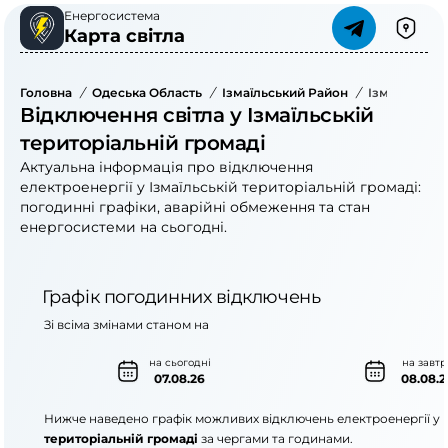
Енергосистема
Карта світла
Головна
/
Одеська Область
/
Ізмаїльський Район
/
Ізмаїльська
Відключення світла у Ізмаїльській
територіальній громаді
Актуальна інформація про відключення
електроенергії у Ізмаїльській територіальній громаді:
погодинні графіки, аварійні обмеження та стан
енергосистеми на сьогодні.
Графік погодинних відключень
Зі всіма змінами станом на
на сьогодні
на завтр
07.08.26
08.08.2
Нижче наведено графік можливих відключень електроенергії у
територіальній громаді
за чергами та годинами.