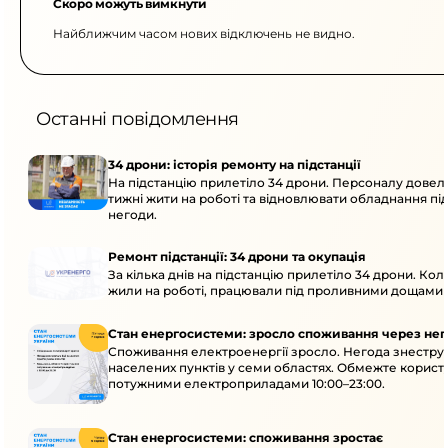
Скоро можуть вимкнути
Найближчим часом нових відключень не видно.
Останні повідомлення
34 дрони: історія ремонту на підстанції
На підстанцію прилетіло 34 дрони. Персоналу довел
тижні жити на роботі та відновлювати обладнання під 
негоди.
Ремонт підстанції: 34 дрони та окупація
За кілька днів на підстанцію прилетіло 34 дрони. Кол
жили на роботі, працювали під проливними дощами й
Стан енергосистеми: зросло споживання через нег
Споживання електроенергії зросло. Негода знеструм
населених пунктів у семи областях. Обмежте корист
потужними електроприладами 10:00–23:00.
Стан енергосистеми: споживання зростає