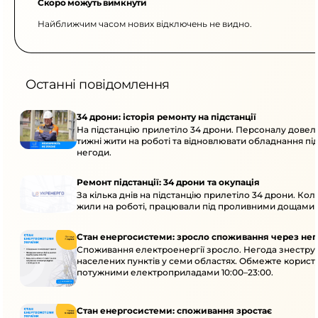
Скоро можуть вимкнути
Найближчим часом нових відключень не видно.
Останні повідомлення
34 дрони: історія ремонту на підстанції
На підстанцію прилетіло 34 дрони. Персоналу довел
тижні жити на роботі та відновлювати обладнання під 
негоди.
Ремонт підстанції: 34 дрони та окупація
За кілька днів на підстанцію прилетіло 34 дрони. Кол
жили на роботі, працювали під проливними дощами й
Стан енергосистеми: зросло споживання через нег
Споживання електроенергії зросло. Негода знеструм
населених пунктів у семи областях. Обмежте корист
потужними електроприладами 10:00–23:00.
Стан енергосистеми: споживання зростає