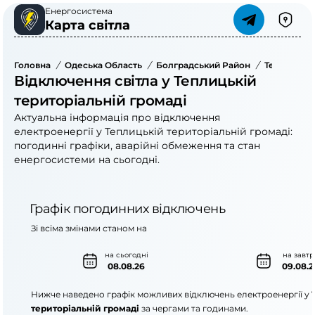
Енергосистема
Карта світла
Головна
/
Одеська Область
/
Болградський Район
/
Теплицька 
Відключення світла у Теплицькій
територіальній громаді
Актуальна інформація про відключення
електроенергії у Теплицькій територіальній громаді:
погодинні графіки, аварійні обмеження та стан
енергосистеми на сьогодні.
Графік погодинних відключень
Зі всіма змінами станом на
на сьогодні
на завтр
08.08.26
09.08.2
Нижче наведено графік можливих відключень електроенергії у
територіальній громаді
за чергами та годинами.