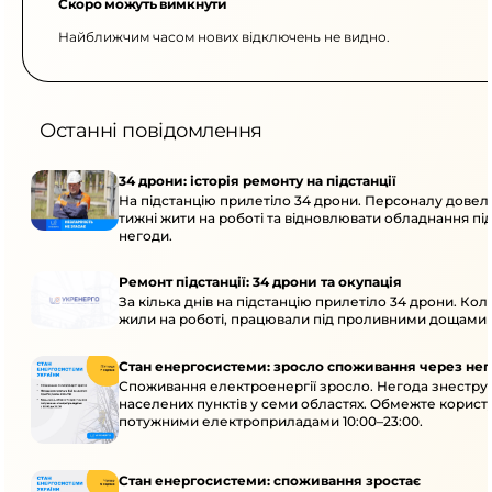
Скоро можуть вимкнути
Найближчим часом нових відключень не видно.
Останні повідомлення
34 дрони: історія ремонту на підстанції
На підстанцію прилетіло 34 дрони. Персоналу довел
тижні жити на роботі та відновлювати обладнання під 
негоди.
Ремонт підстанції: 34 дрони та окупація
За кілька днів на підстанцію прилетіло 34 дрони. Кол
жили на роботі, працювали під проливними дощами й
Стан енергосистеми: зросло споживання через нег
Споживання електроенергії зросло. Негода знеструм
населених пунктів у семи областях. Обмежте корист
потужними електроприладами 10:00–23:00.
Стан енергосистеми: споживання зростає