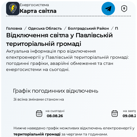
Енергосистема
Карта світла
Головна
/
Одеська Область
/
Болградський Район
/
Павлівська
Відключення світла у Павлівській
територіальній громаді
Актуальна інформація про відключення
електроенергії у Павлівській територіальній громаді:
погодинні графіки, аварійні обмеження та стан
енергосистеми на сьогодні.
Графік погодинних відключень
Зі всіма змінами станом на
на сьогодні
на завтр
08.08.26
09.08.2
Нижче наведено графік можливих відключень електроенергії у
територіальній громаді
за чергами та годинами.