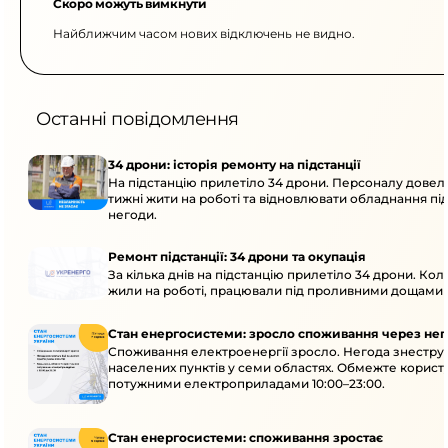
Скоро можуть вимкнути
Найближчим часом нових відключень не видно.
Останні повідомлення
34 дрони: історія ремонту на підстанції
На підстанцію прилетіло 34 дрони. Персоналу довел
тижні жити на роботі та відновлювати обладнання під 
негоди.
Ремонт підстанції: 34 дрони та окупація
За кілька днів на підстанцію прилетіло 34 дрони. Кол
жили на роботі, працювали під проливними дощами й
Стан енергосистеми: зросло споживання через нег
Споживання електроенергії зросло. Негода знеструм
населених пунктів у семи областях. Обмежте корист
потужними електроприладами 10:00–23:00.
Стан енергосистеми: споживання зростає