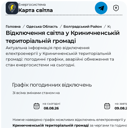
Енергосистема
Карта світла
Головна
/
Одеська Область
/
Болградський Район
/
Криничнен
Відключення світла у Криничненській
територіальній громаді
Актуальна інформація про відключення
електроенергії у Криничненській територіальній
громаді: погодинні графіки, аварійні обмеження та
стан енергосистеми на сьогодні.
Графік погодинних відключень
Зі всіма змінами станом на
на сьогодні
на завтр
08.08.26
09.08.2
Нижче наведено графік можливих відключень електроенергії у
Криничненській територіальній громаді
за чергами та година