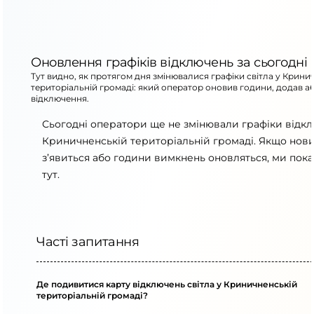
Оновлення графіків відключень за сьогодні
Тут видно, як протягом дня змінювалися графіки світла у Крини
територіальній громаді: який оператор оновив години, додав а
відключення.
Сьогодні оператори ще не змінювали графіки відк
Криничненській територіальній громаді. Якщо нови
з’явиться або години вимкнень оновляться, ми пок
тут.
Часті запитання
Де подивитися карту відключень світла у Криничненській
територіальній громаді?