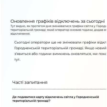
Оновлення графіків відключень за сьогодні
Тут видно, як протягом дня змінювалися графіки світла у Город
територіальній громаді: який оператор оновив години, додав а
відключення.
Сьогодні оператори ще не змінювали графіки відк
Городненській територіальній громаді. Якщо новий
з’явиться або години вимкнень оновляться, ми пок
тут.
Часті запитання
Де подивитися карту відключень світла у Городненській
територіальній громаді?