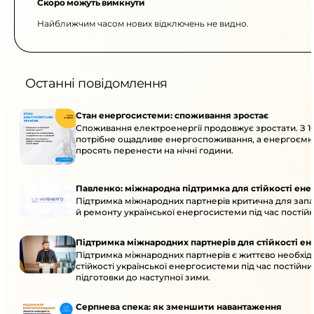
Скоро можуть вимкнути
Найближчим часом нових відключень не видно.
Останні повідомлення
Стан енергосистеми: споживання зростає
Споживання електроенергії продовжує зростати. З 10
потрібне ощадливе енергоспоживання, а енергоємн
просять перенести на нічні години.
Павленко: міжнародна підтримка для стійкості ен
Підтримка міжнародних партнерів критична для запа
й ремонту української енергосистеми під час постійн
Підтримка міжнародних партнерів для стійкості е
Підтримка міжнародних партнерів є життєво необхі
стійкості української енергосистеми під час постійни
підготовки до наступної зими.
Серпнева спека: як зменшити навантаження