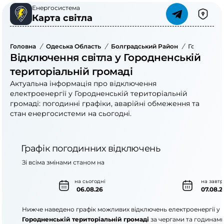
Енергосистема
Карта світла
Головна
/
Одеська Область
/
Болградський Район
/
Городненсь
Відключення світла у Городненській
територіальній громаді
Актуальна інформація про відключення
електроенергії у Городненській територіальній
громаді: погодинні графіки, аварійні обмеження та
стан енергосистеми на сьогодні.
Графік погодинних відключень
Зі всіма змінами станом на
на сьогодні
на завтр
06.08.26
07.08.2
Нижче наведено графік можливих відключень електроенергії у
Городненській територіальній громаді
за чергами та годинами