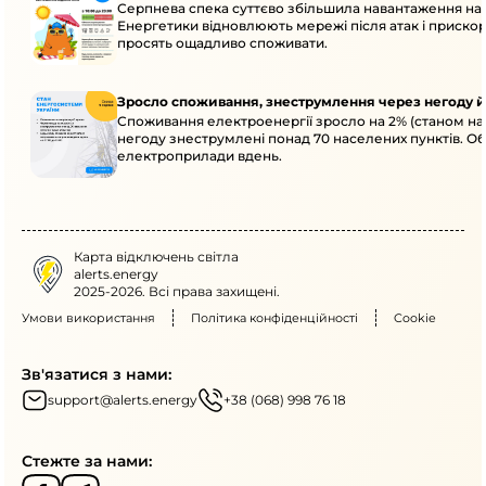
Серпнева спека суттєво збільшила навантаження на
Енергетики відновлюють мережі після атак і приск
просять ощадливо споживати.
Зросло споживання, знеструмлення через негоду й
Споживання електроенергії зросло на 2% (станом на 
негоду знеструмлені понад 70 населених пунктів. О
електроприлади вдень.
Карта відключень світла
alerts.energy
2025-2026. Всі права захищені.
Умови використання
Політика конфіденційності
Cookie
Зв'язатися з нами:
support@alerts.energy
+38 (068) 998 76 18
Стежте за нами: