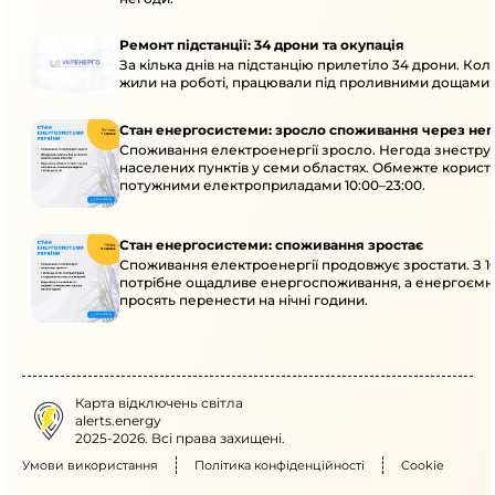
Ремонт підстанції: 34 дрони та окупація
За кілька днів на підстанцію прилетіло 34 дрони. Кол
жили на роботі, працювали під проливними дощами й
Стан енергосистеми: зросло споживання через нег
Споживання електроенергії зросло. Негода знеструм
населених пунктів у семи областях. Обмежте корист
потужними електроприладами 10:00–23:00.
Стан енергосистеми: споживання зростає
Споживання електроенергії продовжує зростати. З 10
потрібне ощадливе енергоспоживання, а енергоємн
просять перенести на нічні години.
Карта відключень світла
alerts.energy
2025-2026. Всі права захищені.
Умови використання
Політика конфіденційності
Cookie