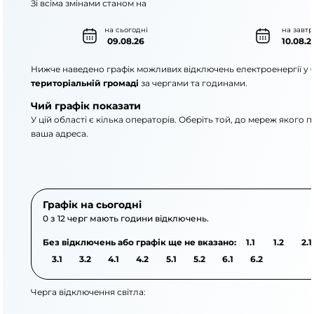
Зі всіма змінами станом на
на сьогодні
на завтр
09.08.26
10.08.2
Нижче наведено графік можливих відключень електроенергії у
територіальній громаді
за чергами та годинами.
Чий графік показати
У цій області є кілька операторів. Оберіть той, до мереж якого 
ваша адреса.
АТ «Укрзалізниця»
АТ «ДТЕК Одеські елек
Графік на сьогодні
0 з 12 черг мають години відключень.
Без відключень або графік ще не вказано:
1.1
1.2
2.1
3.1
3.2
4.1
4.2
5.1
5.2
6.1
6.2
Черга відключення світла: