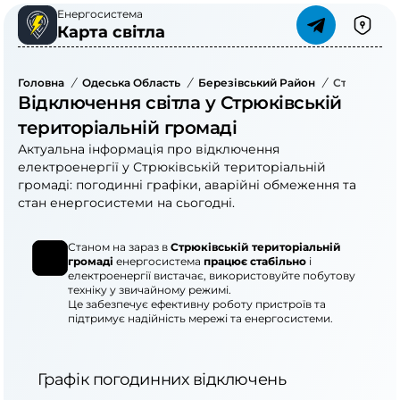
Енергосистема
Карта світла
Головна
/
Одеська Область
/
Березівський Район
/
Стрюківськ
Відключення світла у Стрюківській
територіальній громаді
Актуальна інформація про відключення
електроенергії у Стрюківській територіальній
громаді: погодинні графіки, аварійні обмеження та
стан енергосистеми на сьогодні.
Станом на зараз в
Стрюківській територіальній
громаді
енергосистема
працює стабільно
і
електроенергії вистачає, використовуйте побутову
техніку у звичайному режимі.
Це забезпечує ефективну роботу пристроїв та
підтримує надійність мережі та енергосистеми.
Графік погодинних відключень