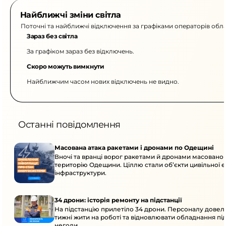
Найближчі зміни світла
Поточні та найближчі відключення за графіками операторів обла
Зараз без світла
За графіком зараз без відключень.
Скоро можуть вимкнути
Найближчим часом нових відключень не видно.
Останні повідомлення
Масована атака ракетами і дронами по Одещині
Вночі та вранці ворог ракетами й дронами масовано 
територію Одещини. Ціллю стали об’єкти цивільної 
інфраструктури.
34 дрони: історія ремонту на підстанції
На підстанцію прилетіло 34 дрони. Персоналу довел
тижні жити на роботі та відновлювати обладнання під 
негоди.