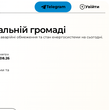
Telegram
Увійти
альній громаді
 аварійні обмеження та стан енергосистеми на сьогодні.
завтра
.08.26
ми та