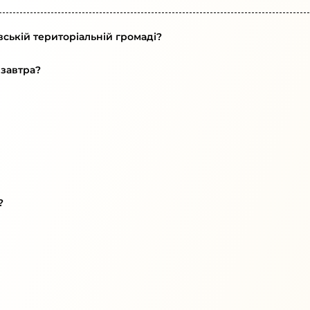
вській територіальній громаді?
 завтра?
?