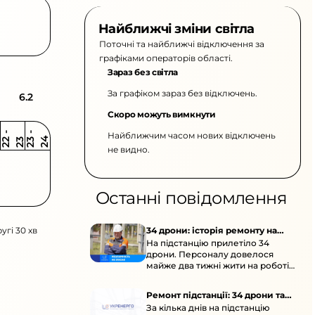
Найближчі зміни світла
Поточні та найближчі відключення за
графіками операторів області.
Зараз без світла
За графіком зараз без відключень.
6.2
Скоро можуть вимкнути
Найближчим часом нових відключень
2
-
2
2
-
2
3
4
2
2
3
не видно.
Останні повідомлення
угі 30 хв
34 дрони: історія ремонту на
На підстанцію прилетіло 34
підстанції
дрони. Персоналу довелося
майже два тижні жити на роботі
та відновлювати обладнання під
час окупації й негоди.
Ремонт підстанції: 34 дрони та
За кілька днів на підстанцію
окупація