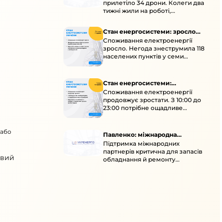
прилетіло 34 дрони. Колеги два
тижні жили на роботі,
працювали під проливними
дощами й у холод.
Стан енергосистеми: зросло
Споживання електроенергії
споживання через негоду
зросло. Негода знеструмила 118
населених пунктів у семи
областях. Обмежте
користування потужними
електроприладами 10:00–23:00.
Стан енергосистеми:
Споживання електроенергії
споживання зростає
продовжує зростати. З 10:00 до
23:00 потрібне ощадливе
енергоспоживання, а
енергоємні процеси просять
 або
перенести на нічні години.
Павленко: міжнародна
Підтримка міжнародних
підтримка для стійкості
партнерів критична для запасів
енергосистеми
овий
обладнання й ремонту
української енергосистеми під
час постійних атак ворога.