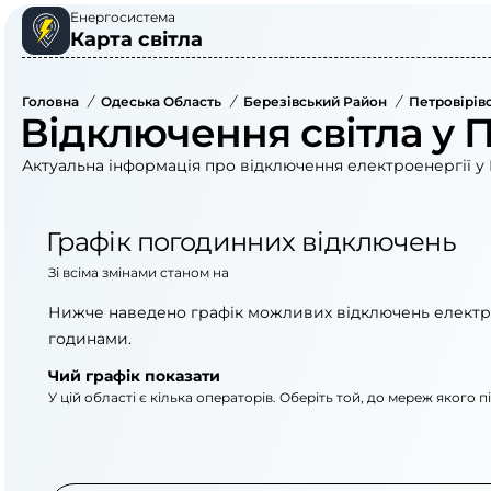
Енергосистема
Карта світла
Головна
/
Одеська Область
/
Березівський Район
/
Петровірів
Відключення світла у П
Актуальна інформація про відключення електроенергії у 
Графік погодинних відключень
Зі всіма змінами станом на
Нижче наведено графік можливих відключень електр
годинами.
Чий графік показати
У цій області є кілька операторів. Оберіть той, до мереж якого 
АТ «Укрзалізниця»
АТ «ДТЕК Одеські е