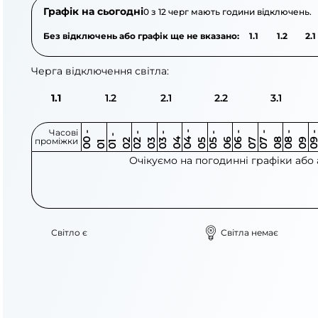
Графік на сьогодні
0 з 12 черг мають години відключень.
Без відключень або графік ще не вказано:
1.1
1.2
2.1
Черга відключення світла:
1.1
1.2
2.1
2.2
3.1
Часові
0
-
0
0
0
-
0
0
-
0
0
-
0
0
-
0
0
-
0
0
-
0
0
-
0
0
1
-
0
проміжки
3
4
5
6
6
7
7
8
8
9
2
2
3
4
5
1
Очікуємо на погодинні графіки або
Світло є
Світла немає