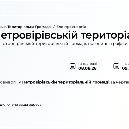
ська Територіальна Громада
/
Електроенергія
етровірівській територі
Петровірівській територіальній громаді: погодинні графіки,
на сьогодні
на 
08.08.26
09
оенергії у
Петровірівській територіальній громаді
за черга
підключена ваша адреса.
лектромережі»