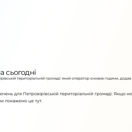
а сьогодні
вірівській територіальній громаді: який оператор оновив години, додав
ючень для Петровірівській територіальній громаді. Якщо н
ми покажемо це тут.