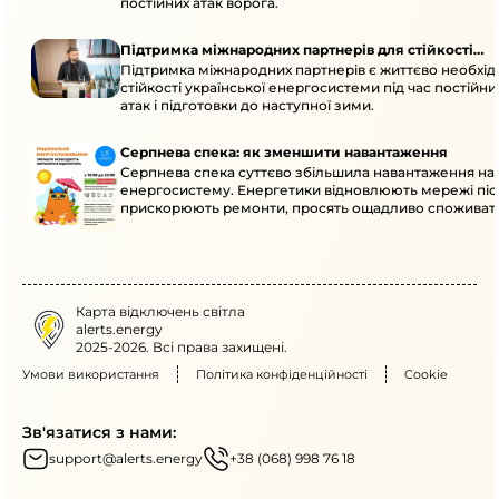
постійних атак ворога.
Підтримка міжнародних партнерів для стійкості
Підтримка міжнародних партнерів є життєво необхі
енергосистеми
стійкості української енергосистеми під час постійн
атак і підготовки до наступної зими.
Серпнева спека: як зменшити навантаження
Серпнева спека суттєво збільшила навантаження на
енергосистему. Енергетики відновлюють мережі післ
прискорюють ремонти, просять ощадливо споживат
Карта відключень світла
alerts.energy
2025-2026. Всі права захищені.
Умови використання
Політика конфіденційності
Cookie
Зв'язатися з нами:
support@alerts.energy
+38 (068) 998 76 18