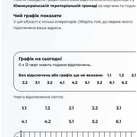
Южноукраїнській територіальній громаді
за чергами та годин
Чий графік показати
У цій області є кілька операторів. Оберіть той, до мереж якого
підключена ваша адреса.
АТ «Укрзалізниця»
АТ «Миколаївобленер
Графік на сьогодні
0 з 12 черг мають години відключень.
Без відключень або графік ще не вказано:
1.1
1.2
2.1
2.2
3.1
3.2
4.1
4.2
5.1
5.2
6.1
6.2
Черга відключення світла:
1.1
1.2
2.1
2.2
3.1
4.1
4.2
5.1
5.2
6.1