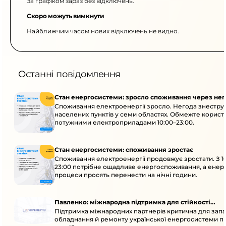
За графіком зараз без відключень.
Скоро можуть вимкнути
Найближчим часом нових відключень не видно.
Останні повідомлення
Стан енергосистеми: зросло споживання через нег
Споживання електроенергії зросло. Негода знеструм
населених пунктів у семи областях. Обмежте корист
потужними електроприладами 10:00–23:00.
Стан енергосистеми: споживання зростає
Споживання електроенергії продовжує зростати. З 1
23:00 потрібне ощадливе енергоспоживання, а енер
процеси просять перенести на нічні години.
Павленко: міжнародна підтримка для стійкості
Підтримка міжнародних партнерів критична для запа
енергосистеми
обладнання й ремонту української енергосистеми пі