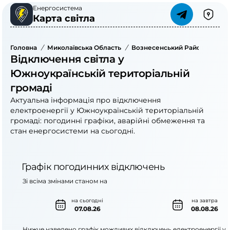
Енергосистема
Карта світла
Головна
/
Миколаївська Область
/
Вознесенський Район
/
Южно
Відключення світла у
Южноукраїнській територіальній
громаді
Актуальна інформація про відключення
електроенергії у Южноукраїнській територіальній
громаді: погодинні графіки, аварійні обмеження та
стан енергосистеми на сьогодні.
Графік погодинних відключень
Зі всіма змінами станом на
на сьогодні
на завтра
07.08.26
08.08.26
Нижче наведено графік можливих відключень електроенергії у