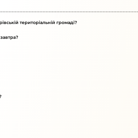
івській територіальній громаді?
 завтра?
?