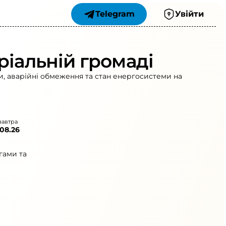
Telegram
Увійти
ріальній громаді
и, аварійні обмеження та стан енергосистеми на
завтра
.08.26
гами та