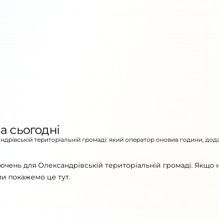
а сьогодні
андрівській територіальній громаді: який оператор оновив години, дод
ючень для Олександрівській територіальній громаді. Якщо
ми покажемо це тут.