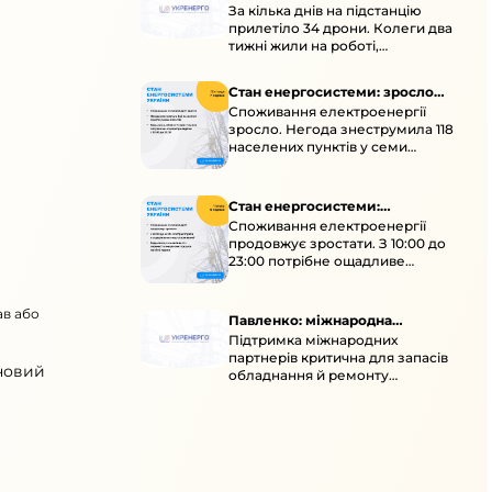
За кілька днів на підстанцію
окупація
прилетіло 34 дрони. Колеги два
тижні жили на роботі,
працювали під проливними
дощами й у холод.
Стан енергосистеми: зросло
Споживання електроенергії
споживання через негоду
зросло. Негода знеструмила 118
населених пунктів у семи
областях. Обмежте
користування потужними
електроприладами 10:00–23:00.
Стан енергосистеми:
Споживання електроенергії
споживання зростає
продовжує зростати. З 10:00 до
23:00 потрібне ощадливе
енергоспоживання, а
енергоємні процеси просять
ав або
перенести на нічні години.
Павленко: міжнародна
Підтримка міжнародних
підтримка для стійкості
партнерів критична для запасів
енергосистеми
 новий
обладнання й ремонту
української енергосистеми під
час постійних атак ворога.