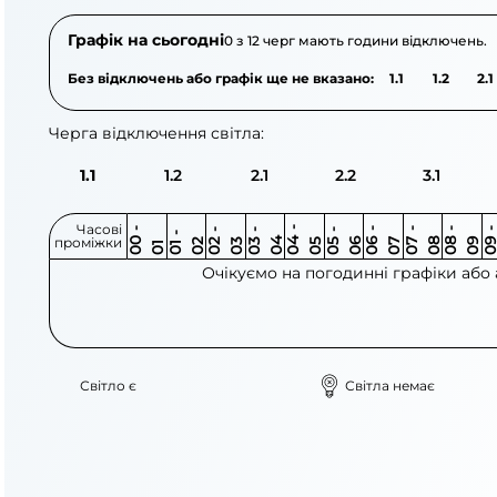
Графік на сьогодні
0 з 12 черг мають години відключень.
Без відключень або графік ще не вказано:
1.1
1.2
2.1
Черга відключення світла:
1.1
1.2
2.1
2.2
3.1
Часові
0
-
0
0
0
-
0
0
-
0
0
-
0
0
-
0
0
-
0
0
-
0
0
-
0
0
1
-
0
проміжки
3
4
5
6
6
7
7
8
8
9
2
2
3
4
5
1
Очікуємо на погодинні графіки або
Світло є
Світла немає