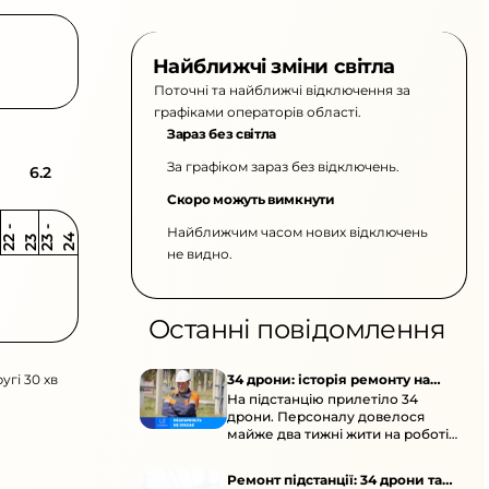
Найближчі зміни світла
Поточні та найближчі відключення за
графіками операторів області.
Зараз без світла
За графіком зараз без відключень.
6.2
Скоро можуть вимкнути
Найближчим часом нових відключень
2
-
2
2
-
2
3
4
2
2
3
не видно.
Останні повідомлення
угі 30 хв
34 дрони: історія ремонту на
На підстанцію прилетіло 34
підстанції
дрони. Персоналу довелося
майже два тижні жити на роботі
та відновлювати обладнання під
час окупації й негоди.
Ремонт підстанції: 34 дрони та