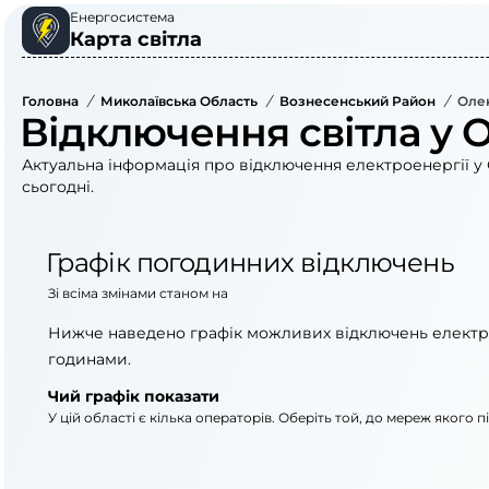
Енергосистема
Карта світла
Головна
/
Миколаївська Область
/
Вознесенський Район
/
Олек
Відключення світла у 
Актуальна інформація про відключення електроенергії у 
сьогодні.
Графік погодинних відключень
Зі всіма змінами станом на
Нижче наведено графік можливих відключень електр
годинами.
Чий графік показати
У цій області є кілька операторів. Оберіть той, до мереж якого 
АТ «Укрзалізниця»
АТ «Миколаївоблене