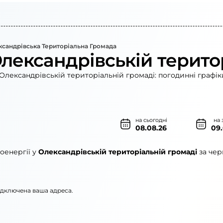
сандрівська Територіальна Громада
Олександрівській терито
Олександрівській територіальній громаді: погодинні графік
на сьогодні
на 
08.08.26
09
оенергії у
Олександрівській територіальній громаді
за чер
підключена ваша адреса.
рго»