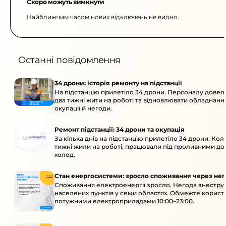
Скоро можуть вимкнути
Найближчим часом нових відключень не видно.
Останні повідомлення
34 дрони: історія ремонту на підстанції
На підстанцію прилетіло 34 дрони. Персоналу дове
два тижні жити на роботі та відновлювати обладнання
окупації й негоди.
Ремонт підстанції: 34 дрони та окупація
За кілька днів на підстанцію прилетіло 34 дрони. Кол
тижні жили на роботі, працювали під проливними до
холод.
Стан енергосистеми: зросло споживання через нег
Споживання електроенергії зросло. Негода знеструм
населених пунктів у семи областях. Обмежте корист
потужними електроприладами 10:00–23:00.