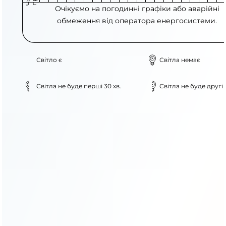
Очікуємо на погодинні графіки або аварійні
обмеження від оператора енергосистеми.
Світло є
Світла немає
Світла не буде перші 30 хв.
Світла не буде другі 