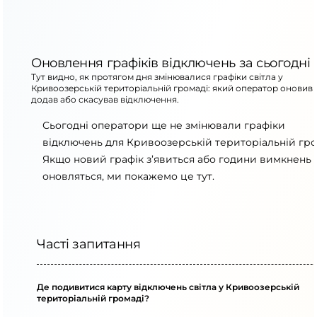
Оновлення графіків відключень за сьогодні
Тут видно, як протягом дня змінювалися графіки світла у
Кривоозерській територіальній громаді: який оператор оновив 
додав або скасував відключення.
Сьогодні оператори ще не змінювали графіки
відключень для Кривоозерській територіальній гро
Якщо новий графік з’явиться або години вимкнень
оновляться, ми покажемо це тут.
Часті запитання
Де подивитися карту відключень світла у Кривоозерській
територіальній громаді?