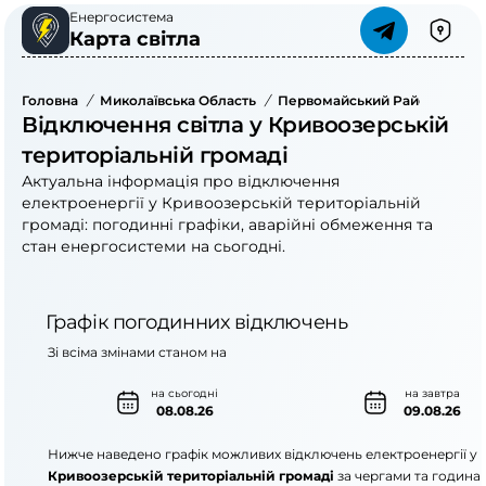
Енергосистема
Карта світла
Головна
/
Миколаївська Область
/
Первомайський Район
/
Кри
Відключення світла у Кривоозерській
територіальній громаді
Актуальна інформація про відключення
електроенергії у Кривоозерській територіальній
громаді: погодинні графіки, аварійні обмеження та
стан енергосистеми на сьогодні.
Графік погодинних відключень
Зі всіма змінами станом на
на сьогодні
на завтра
08.08.26
09.08.26
Нижче наведено графік можливих відключень електроенергії у
Кривоозерській територіальній громаді
за чергами та година