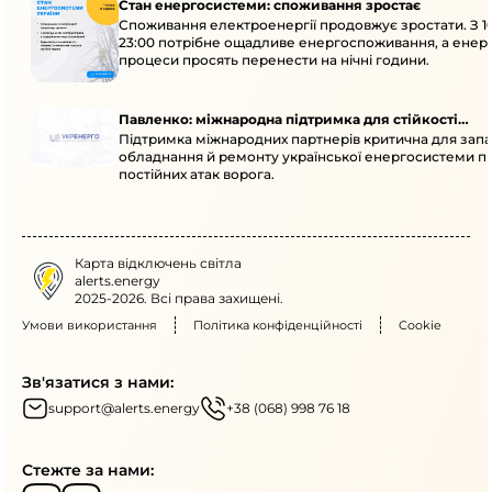
Стан енергосистеми: споживання зростає
Споживання електроенергії продовжує зростати. З 1
23:00 потрібне ощадливе енергоспоживання, а енер
процеси просять перенести на нічні години.
Павленко: міжнародна підтримка для стійкості
Підтримка міжнародних партнерів критична для запа
енергосистеми
обладнання й ремонту української енергосистеми пі
постійних атак ворога.
Карта відключень світла
alerts.energy
2025-2026. Всі права захищені.
Умови використання
Політика конфіденційності
Cookie
Зв'язатися з нами:
support@alerts.energy
+38 (068) 998 76 18
Стежте за нами: