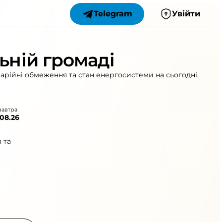
Telegram
Увійти
ьній громаді
варійні обмеження та стан енергосистеми на сьогодні.
завтра
.08.26
 та