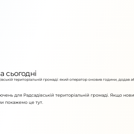
а сьогодні
дівській територіальній громаді: який оператор оновив години, додав а
ючень для Радсадівській територіальній громаді. Якщо нов
ми покажемо це тут.