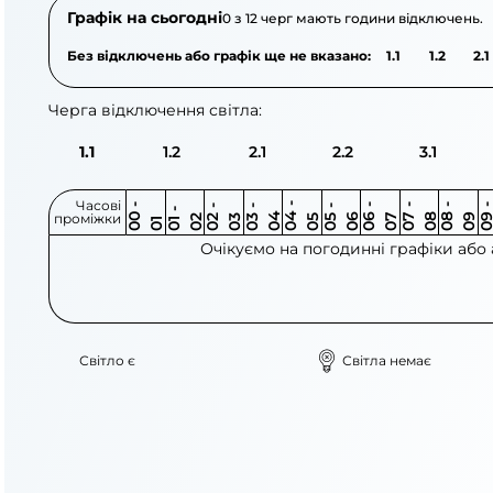
Графік на сьогодні
0 з 12 черг мають години відключень.
Без відключень або графік ще не вказано:
1.1
1.2
2.1
Черга відключення світла:
1.1
1.2
2.1
2.2
3.1
Часові
0
-
0
0
0
-
0
0
-
0
0
-
0
0
-
0
0
-
0
0
-
0
0
-
0
0
1
-
0
проміжки
3
4
5
6
6
7
7
8
8
9
2
2
3
4
5
1
Очікуємо на погодинні графіки або
Світло є
Світла немає