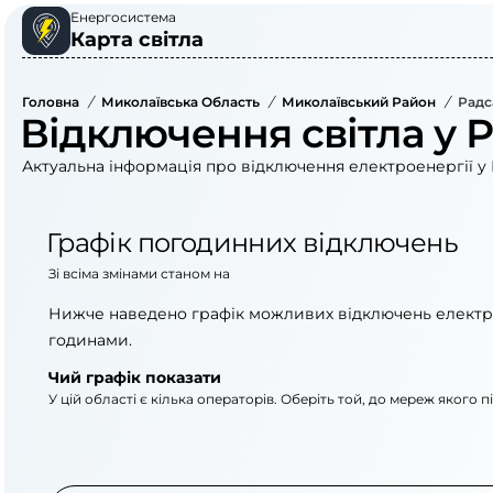
Енергосистема
Карта світла
Головна
/
Миколаївська Область
/
Миколаївський Район
/
Радс
Відключення світла у Р
Актуальна інформація про відключення електроенергії у 
Графік погодинних відключень
Зі всіма змінами станом на
Нижче наведено графік можливих відключень електр
годинами.
Чий графік показати
У цій області є кілька операторів. Оберіть той, до мереж якого 
АТ «Укрзалізниця»
АТ «Миколаївоблене