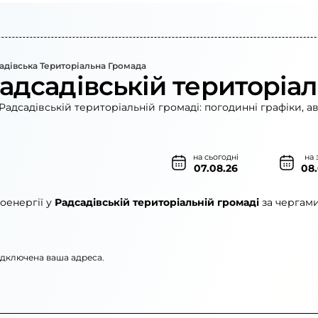
адівська Територіальна Громада
адсадівській територіал
Радсадівській територіальній громаді: погодинні графіки, а
на сьогодні
на 
07.08.26
08
оенергії у
Радсадівській територіальній громаді
за чергами
підключена ваша адреса.
рго»