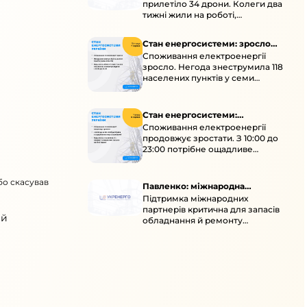
прилетіло 34 дрони. Колеги два
тижні жили на роботі,
працювали під проливними
дощами й у холод.
Стан енергосистеми: зросло
Споживання електроенергії
споживання через негоду
зросло. Негода знеструмила 118
населених пунктів у семи
областях. Обмежте
користування потужними
електроприладами 10:00–23:00.
Стан енергосистеми:
Споживання електроенергії
споживання зростає
продовжує зростати. З 10:00 до
23:00 потрібне ощадливе
енергоспоживання, а
енергоємні процеси просять
бо скасував
перенести на нічні години.
Павленко: міжнародна
Підтримка міжнародних
підтримка для стійкості
партнерів критична для запасів
енергосистеми
ий
обладнання й ремонту
української енергосистеми під
час постійних атак ворога.