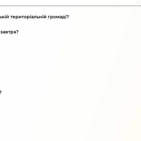
ькій територіальній громаді?
 завтра?
?