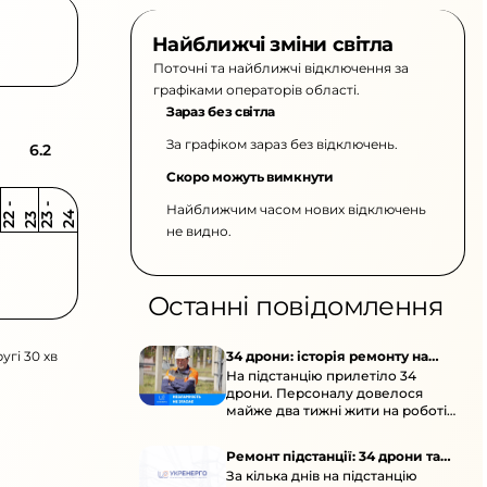
Найближчі зміни світла
Поточні та найближчі відключення за
графіками операторів області.
Зараз без світла
За графіком зараз без відключень.
6.2
Скоро можуть вимкнути
Найближчим часом нових відключень
2
-
2
2
-
2
3
4
2
2
3
не видно.
Останні повідомлення
угі 30 хв
34 дрони: історія ремонту на
На підстанцію прилетіло 34
підстанції
дрони. Персоналу довелося
майже два тижні жити на роботі
та відновлювати обладнання під
час окупації й негоди.
Ремонт підстанції: 34 дрони та
За кілька днів на підстанцію
окупація